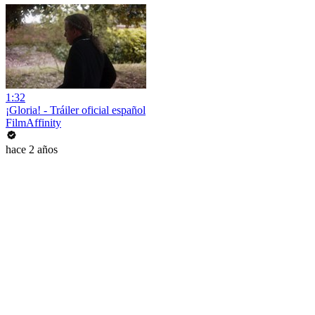
1:32
¡Gloria! - Tráiler oficial español
FilmAffinity
hace 2 años