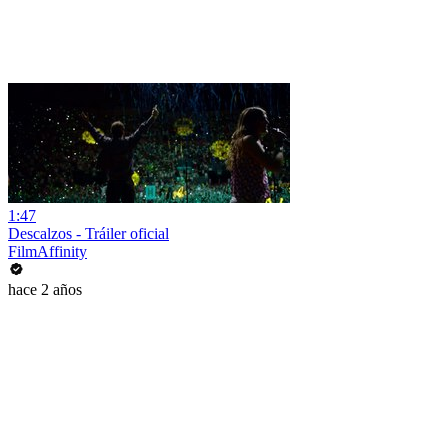
1:47
Descalzos - Tráiler oficial
FilmAffinity
hace 2 años