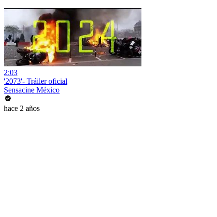
2:03
'2073'- Tráiler oficial
Sensacine México
hace 2 años