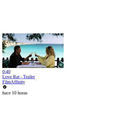
0:40
Love Rat - Trailer
FilmAffinity
hace 10 horas