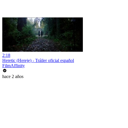
2:18
Heretic (Hereje) - Tráiler oficial español
FilmAffinity
hace 2 años