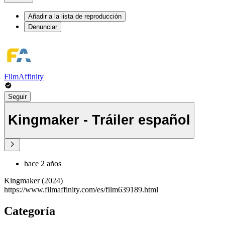
Añadir a la lista de reproducción
Denunciar
FilmAffinity
Seguir
Kingmaker - Tráiler español
hace 2 años
Kingmaker (2024)
https://www.filmaffinity.com/es/film639189.html
Categoría