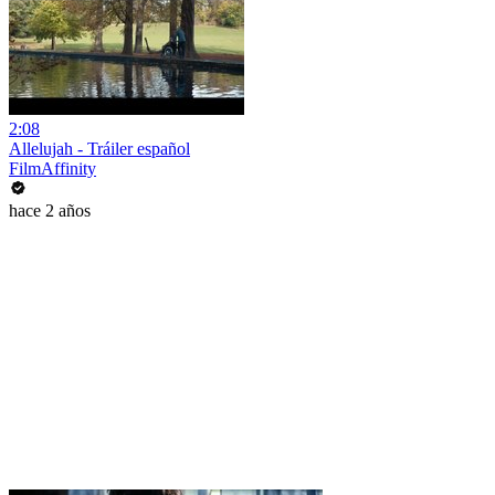
2:08
Allelujah - Tráiler español
FilmAffinity
hace 2 años