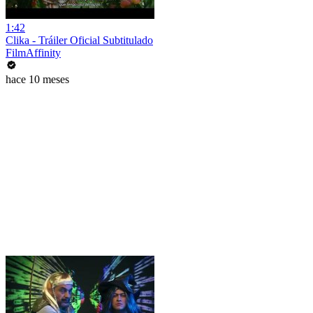
1:42
Clika - Tráiler Oficial Subtitulado
FilmAffinity
hace 10 meses