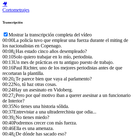
🎥
Cortometrajes
Transcripción
Mostrar la transcripción completa del vídeo
00:00
La policía tuvo que emplear una fuerza durante el miting de
los nacionalistas en Copenago.
00:08
¿Has estado cinco años desempleado?
00:10
Solo quiero trabajar en lo mío, periodista.
00:13
Un mes de prácticas en tu antiguo puesto de trabajo.
00:16
Paul Richter, uno de los mejores periodistas antes de que
recortaran la plantilla.
00:20
¿Te parece bien que vaya al parlamento?
00:22
No, tú haz otras cosas.
00:24
Hay un asesinato en Vidoberg.
00:27
¿Pero por qué motivo iban a querer asesinar a un funcionario
de Interior?
00:35
No tienes una historia sólida.
00:37
Entrevistar a una ultraderechista que odia...
00:39
¿No tienes miedo?
00:40
Podremos crecer con más fuerza.
00:46
Ella es una amenaza.
00:48
¿De dónde has sacado eso?