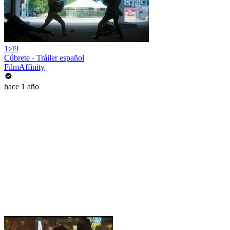
1:49
Cúbrete - Tráiler español
FilmAffinity
hace 1 año