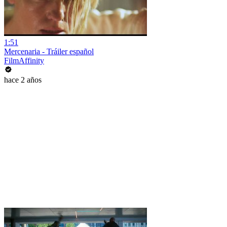
1:51
Mercenaria - Tráiler español
FilmAffinity
hace 2 años