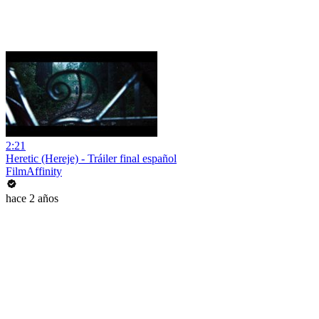
2:21
Heretic (Hereje) - Tráiler final español
FilmAffinity
hace 2 años