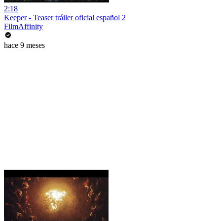
2:18
Keeper - Teaser tráiler oficial español 2
FilmAffinity
hace 9 meses