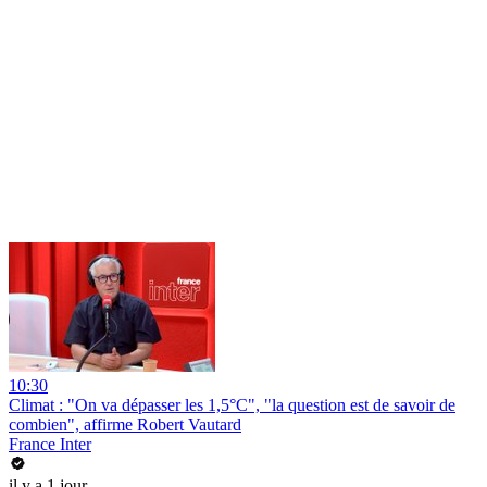
10:30
Climat : "On va dépasser les 1,5°C", "la question est de savoir de
combien", affirme Robert Vautard
France Inter
il y a 1 jour