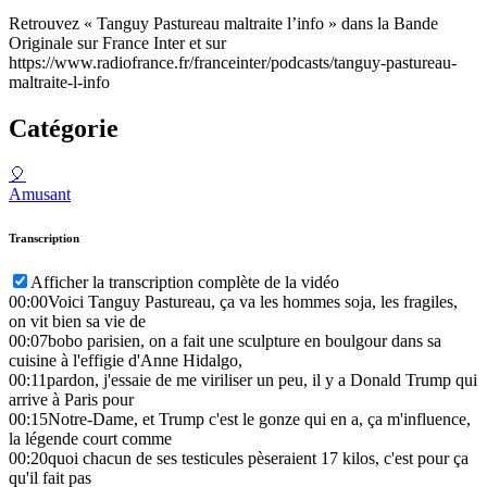
Retrouvez « Tanguy Pastureau maltraite l’info » dans la Bande
Originale sur France Inter et sur
https://www.radiofrance.fr/franceinter/podcasts/tanguy-pastureau-
maltraite-l-info
Catégorie
🎈
Amusant
Transcription
Afficher la transcription complète de la vidéo
00:00
Voici Tanguy Pastureau, ça va les hommes soja, les fragiles,
on vit bien sa vie de
00:07
bobo parisien, on a fait une sculpture en boulgour dans sa
cuisine à l'effigie d'Anne Hidalgo,
00:11
pardon, j'essaie de me viriliser un peu, il y a Donald Trump qui
arrive à Paris pour
00:15
Notre-Dame, et Trump c'est le gonze qui en a, ça m'influence,
la légende court comme
00:20
quoi chacun de ses testicules pèseraient 17 kilos, c'est pour ça
qu'il fait pas