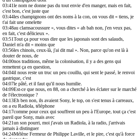
03:41
le nom ne donne pas du tout envie d'en manger, mais en fait,
c'est bon, c'est juste que
03:44
les champignons ont des noms à la con, on vous dit « tiens, je
t'ai fait une omelette
03:48
au clamsacoussure », vous dites « ah bah non, j'en veux pas,
en fait, c'est délicieux ».
03:51
Tout ça pour vous dire que les japonais sont des salauds,
Daniel m'a dit « moins que
03:56
les chinois, ceux-là, j'ai dit mal ». Non, parce qu'on est là à
douter de nous, de
04:00
nos traditions, même la colonisation, il y a des gens qui
remettent ça en question,
04:04
il nous reste un truc un peu couillu, qui sent le passé, le renvoi
gastrique, c'est
04:07
le pâté, et il faut qu'il nous humilie.
04:09
Est-ce que nous, en 88, on a cherché à les éclater sur le marché
de l'électronique ?
04:13
Eh ben non, ils avaient Sony, le top, on s'est tenus à carreaux,
on a eu Radiola, téléphone
04:17
comme pour ceux qui souffrent un peu à l'Europe, tout ça c'est
pareil que Sony, mais avec
04:21
un son pourri, moi j'avais un Radiola, à la radio, j'arrivais
jamais à distinguer
04:24
Mélène Fermeur de Philippe Laville, et le pire, c'est qu'à force