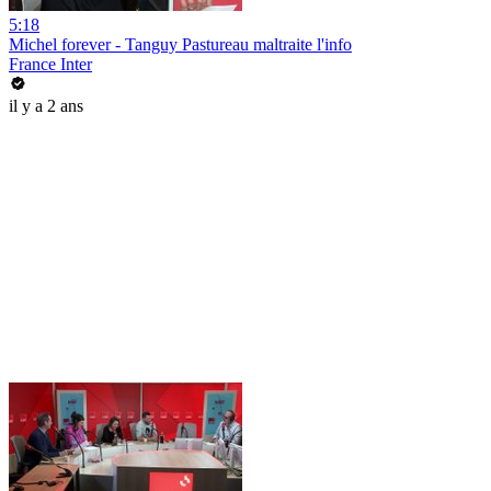
5:18
Michel forever - Tanguy Pastureau maltraite l'info
France Inter
il y a 2 ans