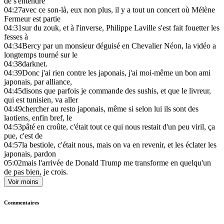
de s'entendre
04:27
avec ce son-là, eux non plus, il y a tout un concert où Mélène
Fermeur est partie
04:31
sur du zouk, et à l'inverse, Philippe Laville s'est fait fouetter les
fesses à
04:34
Bercy par un monsieur déguisé en Chevalier Néon, la vidéo a
longtemps tourné sur le
04:38
darknet.
04:39
Donc j'ai rien contre les japonais, j'ai moi-même un bon ami
japonais, par alliance,
04:45
disons que parfois je commande des sushis, et que le livreur,
qui est tunisien, va aller
04:49
chercher au resto japonais, même si selon lui ils sont des
laotiens, enfin bref, le
04:53
pâté en croûte, c'était tout ce qui nous restait d'un peu viril, ça
pue, c'est de
04:57
la bestiole, c'était nous, mais on va en revenir, et les éclater les
japonais, pardon
05:02
mais l'arrivée de Donald Trump me transforme en quelqu'un
de pas bien, je crois.
Voir moins
Commentaires