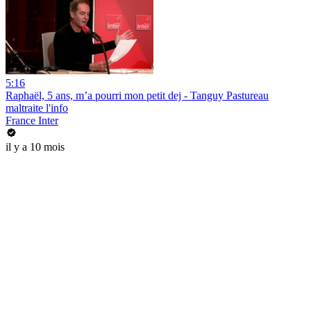
5:16
Raphaël, 5 ans, m’a pourri mon petit dej - Tanguy Pastureau
maltraite l'info
France Inter
il y a 10 mois