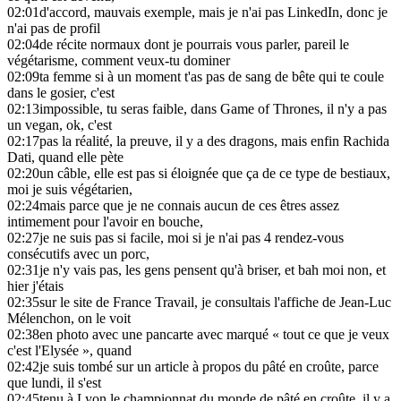
02:01
d'accord, mauvais exemple, mais je n'ai pas LinkedIn, donc je
n'ai pas de profil
02:04
de récite normaux dont je pourrais vous parler, pareil le
végétarisme, comment veux-tu dominer
02:09
ta femme si à un moment t'as pas de sang de bête qui te coule
dans le gosier, c'est
02:13
impossible, tu seras faible, dans Game of Thrones, il n'y a pas
un vegan, ok, c'est
02:17
pas la réalité, la preuve, il y a des dragons, mais enfin Rachida
Dati, quand elle pète
02:20
un câble, elle est pas si éloignée que ça de ce type de bestiaux,
moi je suis végétarien,
02:24
mais parce que je ne connais aucun de ces êtres assez
intimement pour l'avoir en bouche,
02:27
je ne suis pas si facile, moi si je n'ai pas 4 rendez-vous
consécutifs avec un porc,
02:31
je n'y vais pas, les gens pensent qu'à briser, et bah moi non, et
hier j'étais
02:35
sur le site de France Travail, je consultais l'affiche de Jean-Luc
Mélenchon, on le voit
02:38
en photo avec une pancarte avec marqué « tout ce que je veux
c'est l'Elysée », quand
02:42
je suis tombé sur un article à propos du pâté en croûte, parce
que lundi, il s'est
02:45
tenu à Lyon le championnat du monde de pâté en croûte, il y a