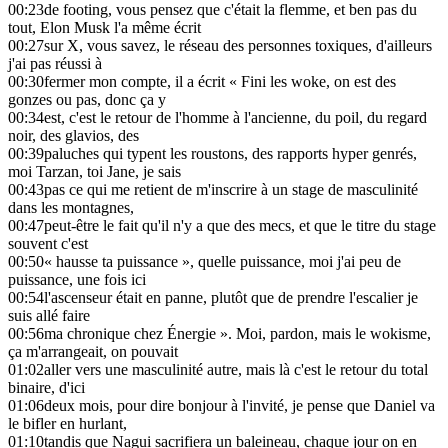
00:23
de footing, vous pensez que c'était la flemme, et ben pas du
tout, Elon Musk l'a même écrit
00:27
sur X, vous savez, le réseau des personnes toxiques, d'ailleurs
j'ai pas réussi à
00:30
fermer mon compte, il a écrit « Fini les woke, on est des
gonzes ou pas, donc ça y
00:34
est, c'est le retour de l'homme à l'ancienne, du poil, du regard
noir, des glavios, des
00:39
paluches qui typent les roustons, des rapports hyper genrés,
moi Tarzan, toi Jane, je sais
00:43
pas ce qui me retient de m'inscrire à un stage de masculinité
dans les montagnes,
00:47
peut-être le fait qu'il n'y a que des mecs, et que le titre du stage
souvent c'est
00:50
« hausse ta puissance », quelle puissance, moi j'ai peu de
puissance, une fois ici
00:54
l'ascenseur était en panne, plutôt que de prendre l'escalier je
suis allé faire
00:56
ma chronique chez Énergie ». Moi, pardon, mais le wokisme,
ça m'arrangeait, on pouvait
01:02
aller vers une masculinité autre, mais là c'est le retour du total
binaire, d'ici
01:06
deux mois, pour dire bonjour à l'invité, je pense que Daniel va
le bifler en hurlant,
01:10
tandis que Nagui sacrifiera un baleineau, chaque jour on en