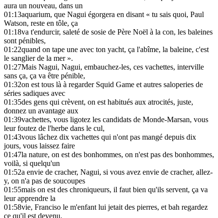
aura un nouveau, dans un
01:13
aquarium, que Nagui égorgera en disant « tu sais quoi, Paul
Watson, reste en tôle, ça
01:18
va t'endurcir, saleté de sosie de Père Noël à la con, les baleines
sont pénibles,
01:22
quand on tape une avec ton yacht, ça l'abîme, la baleine, c'est
le sanglier de la mer ».
01:27
Mais Nagui, Nagui, embauchez-les, ces vachettes, interville
sans ça, ça va être pénible,
01:32
on est tous là à regarder Squid Game et autres saloperies de
séries sadiques avec
01:35
des gens qui crèvent, on est habitués aux atrocités, juste,
donnez un avantage aux
01:39
vachettes, vous ligotez les candidats de Monde-Marsan, vous
leur foutez de l'herbe dans le cul,
01:43
vous lâchez dix vachettes qui n'ont pas mangé depuis dix
jours, vous laissez faire
01:47
la nature, on est des bonhommes, on n'est pas des bonhommes,
voilà, si quelqu'un
01:52
a envie de cracher, Nagui, si vous avez envie de cracher, allez-
y, on n'a pas de soucoupes
01:55
mais on est des chroniqueurs, il faut bien qu'ils servent, ça va
leur apprendre la
01:58
vie, Franciso le m'enfant lui jetait des pierres, et bah regardez
ce qu'il est devenu,