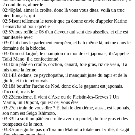
2 conditions, aimer le
02:49
pâté, aimer la croûte, donc là vous vous dites, voilà un truc
bien français, qui
02:54
sent tellement le terroir que ça donne envie d'appeler Karine
Lemarchand pour qu'elle
02:57
nous refile le 06 d'un éleveur qui sent des aisselles, et elle est
manifestée avec
03:01
lui dans le parlement européen, et bah même là, même dans le
domaine de la bidoche,
03:05
on est largué, le champion du monde est japonais, il s'appelle
Taiki Mano, il a confectionné
03:10
un pâté en croûte, cochon, canard, foie gras, riz de veau, il a
mis toute la ferme
03:14
là-dedans, ce psychopathe, il manquait juste du tapir et de la
girafe, et tu te retrouvais
03:18
à bouffer l'arche de Noé, donc ok, le gagnant est japonais,
d'accord, mais le
03:22
deuxième, il vient d'Axe ou de Pleistin-les-Grèves ? Un
Martin, un Dupont, qui est-ce, vous êtes
03:27
en train de vous dire ? Et bah le deuxième, aussi, est japonais,
son nom est Seigo Ishimoto,
03:33
il a sorti un pâté en croûte avec du poulet, du foie gras et des
trompettes de la mort,
03:37
qui signifie pas qu'Ibrahim Malouf a totalement vrillé, il s'agit
d'un champignon dont