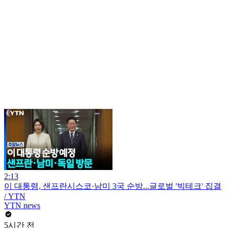
2:13
이 대통령, 샌프란시스코·남미 3국 순방...글로벌 '빅테크' 집결
/ YTN
YTN news
5시간 전