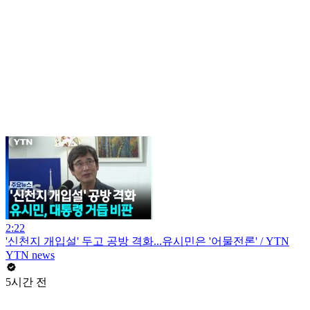
2:22
'신천지 개입설' 두고 공방 격화...유시민은 '어물전론' / YTN
YTN news
5시간 전