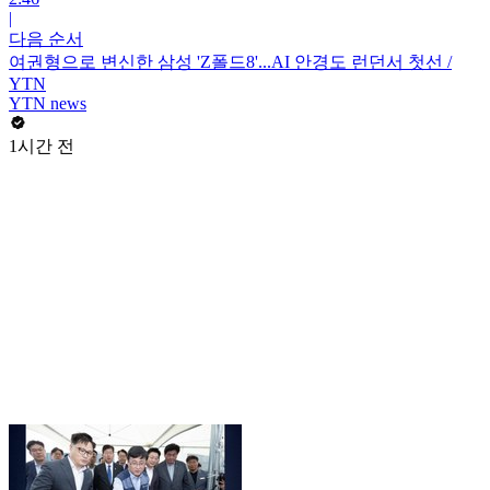
|
다음 순서
여권형으로 변신한 삼성 'Z폴드8'...AI 안경도 런던서 첫선 /
YTN
YTN news
1시간 전