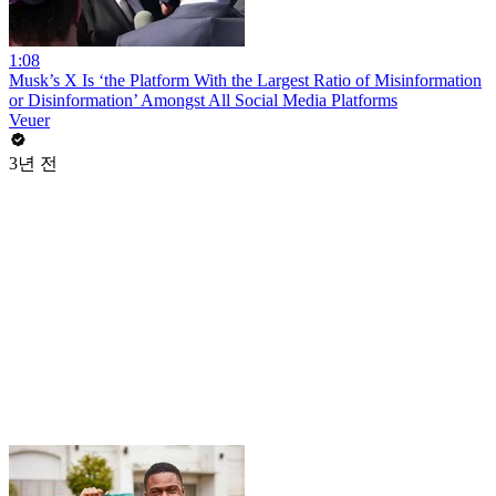
1:08
Musk’s X Is ‘the Platform With the Largest Ratio of Misinformation
or Disinformation’ Amongst All Social Media Platforms
Veuer
3년 전