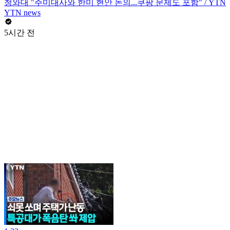
청와대 "주미대사와 한미 현안 논의...쿠팡 문제도 포함" / YTN
YTN news
5시간 전