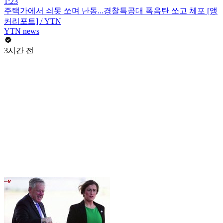
1:23
주택가에서 쇠못 쏘며 난동...경찰특공대 폭음탄 쏘고 체포 [앵
커리포트] / YTN
YTN news
3시간 전