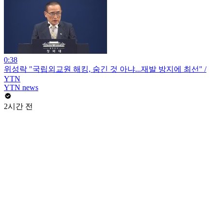
0:38
위성락 "국립외교원 해킹, 숨긴 것 아냐...재발 방지에 최선" /
YTN
YTN news
2시간 전