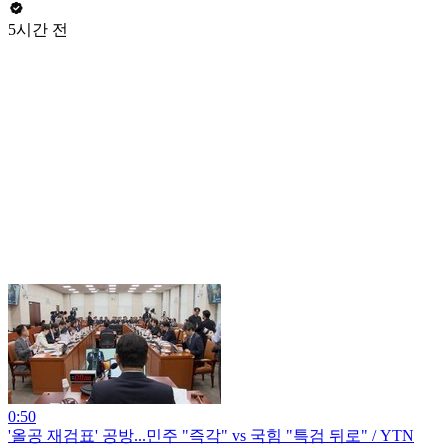
5시간 전
0:50
'올공 재검표' 공방...민주 "즉각" vs 국힘 "특검 뒤로" / YTN