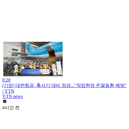
0:20
[기업] 대한항공, 혹서기 대비 점검..."작업현장 온열질환 예방"
/ YTN
YTN news
4시간 전