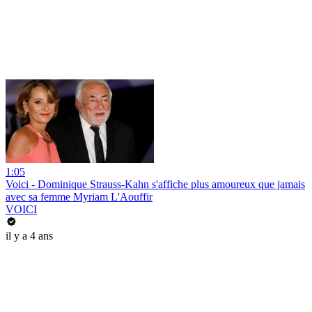
1:05
Voici - Dominique Strauss-Kahn s'affiche plus amoureux que jamais
avec sa femme Myriam L'Aouffir
VOICI
il y a 4 ans