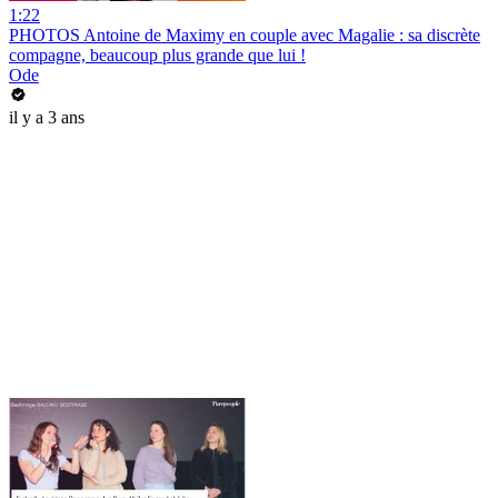
1:22
PHOTOS Antoine de Maximy en couple avec Magalie : sa discrète
compagne, beaucoup plus grande que lui !
Ode
il y a 3 ans