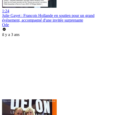
1:24
Julie Gayet : François Hollande en soutien pour un grand
événement, accompagné d'une invitée surprenante
Ode
il y a 3 ans