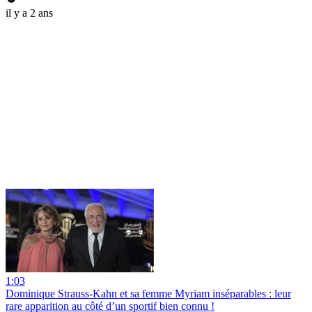
il y a 2 ans
1:03
Dominique Strauss-Kahn et sa femme Myriam inséparables : leur
rare apparition au côté d’un sportif bien connu !