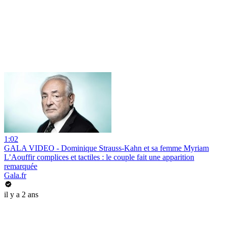
1:02
GALA VIDEO - Dominique Strauss-Kahn et sa femme Myriam
L’Aouffir complices et tactiles : le couple fait une apparition
remarquée
Gala.fr
il y a 2 ans