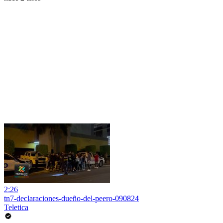
2:26
tn7-declaraciones-dueño-del-peero-090824
Teletica