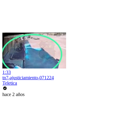
1:33
tn7-ajusticiamiento-071224
Teletica
hace 2 años