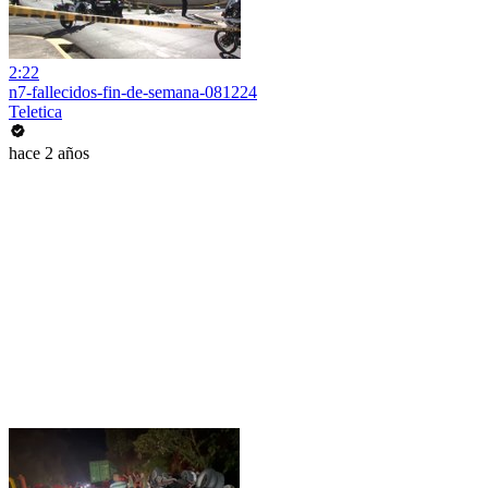
2:22
n7-fallecidos-fin-de-semana-081224
Teletica
hace 2 años