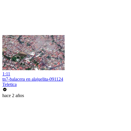
1:11
tn7-balacera en alajuelita-091124
Teletica
hace 2 años