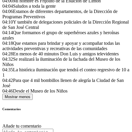
04:00
Mi nombre es Frijolito de la Estación de Limón
04:04
Saludos a toda la gente
04:06
Estamos de diferentes departamentos, de la Dirección de
Programas Preventivos
04:10
Y también de delegaciones policiales de la Dirección Regional
de San José Central
04:14
Que formamos el grupo de superhéroes azules y heroínas
azules
04:18
Que estamos para brindar y apoyar y acompañar todas las
actividades preventivas y recreativas de las comunidades
04:28
En menos de 40 minutos Don Luis y amigos televidentes
04:32
Se realizará la iluminación de la fachada del Museo de los
Niños
04:35
La histórica iluminación que tendrá el conteo regresivo de 10 a
1
04:42
Para que 4 mil bombillos llenen de alegría la Ciudad de San
José
04:46
Desde el Museo de los Niños
Mostrar menos
Comentarios
Añade tu comentario