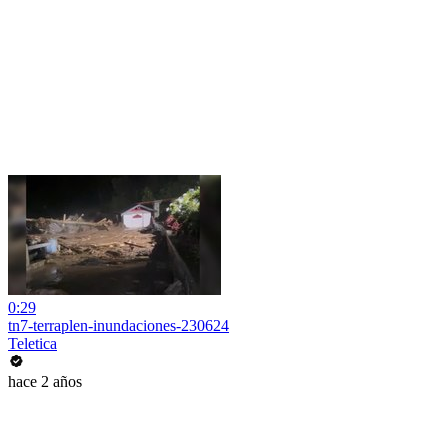
0:29
tn7-terraplen-inundaciones-230624
Teletica
hace 2 años