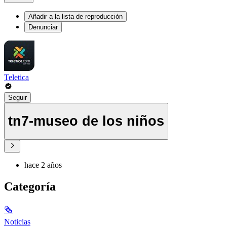
Añadir a la lista de reproducción
Denunciar
Teletica
Seguir
tn7-museo de los niños
hace 2 años
Categoría
🗞
Noticias