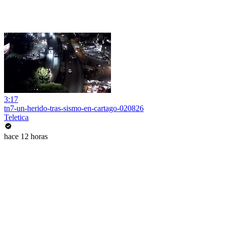
3:17
tn7-un-herido-tras-sismo-en-cartago-020826
Teletica
hace 12 horas