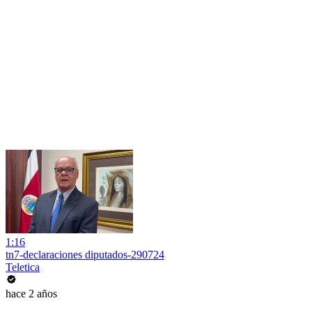
1:16
tn7-declaraciones diputados-290724
Teletica
hace 2 años