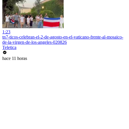
1:23
tn7-ticos-celebran-el-2-de-agosto-en-el-vaticano-frente-al-mosaico-
de-la-virgen-de-los-angeles-020826
Teletica
hace 11 horas