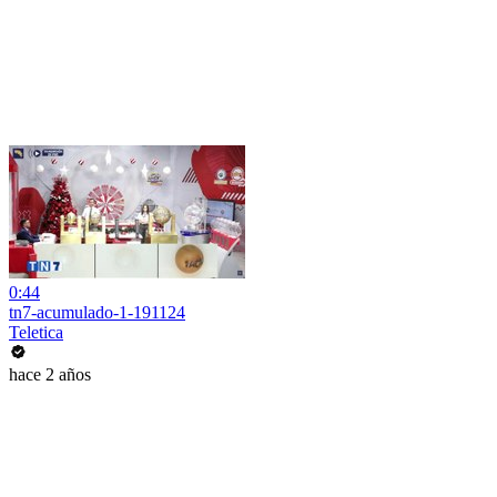
0:44
tn7-acumulado-1-191124
Teletica
hace 2 años