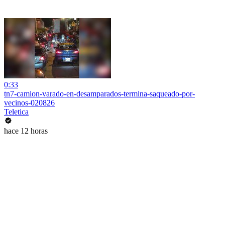
0:33
tn7-camion-varado-en-desamparados-termina-saqueado-por-
vecinos-020826
Teletica
hace 12 horas