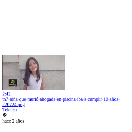
2:42
tn7-niña-que-murió-ahogada-en-piscina-iba-a-cumplir-10-años-
220724.png
Teletica
hace 2 años