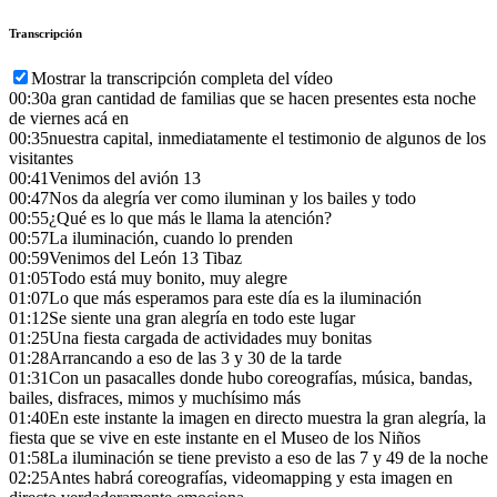
Transcripción
Mostrar la transcripción completa del vídeo
00:30
a gran cantidad de familias que se hacen presentes esta noche
de viernes acá en
00:35
nuestra capital, inmediatamente el testimonio de algunos de los
visitantes
00:41
Venimos del avión 13
00:47
Nos da alegría ver como iluminan y los bailes y todo
00:55
¿Qué es lo que más le llama la atención?
00:57
La iluminación, cuando lo prenden
00:59
Venimos del León 13 Tibaz
01:05
Todo está muy bonito, muy alegre
01:07
Lo que más esperamos para este día es la iluminación
01:12
Se siente una gran alegría en todo este lugar
01:25
Una fiesta cargada de actividades muy bonitas
01:28
Arrancando a eso de las 3 y 30 de la tarde
01:31
Con un pasacalles donde hubo coreografías, música, bandas,
bailes, disfraces, mimos y muchísimo más
01:40
En este instante la imagen en directo muestra la gran alegría, la
fiesta que se vive en este instante en el Museo de los Niños
01:58
La iluminación se tiene previsto a eso de las 7 y 49 de la noche
02:25
Antes habrá coreografías, videomapping y esta imagen en