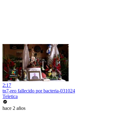
2:17
tn7-reo fallecido por bacteria-031024
Teletica
hace 2 años