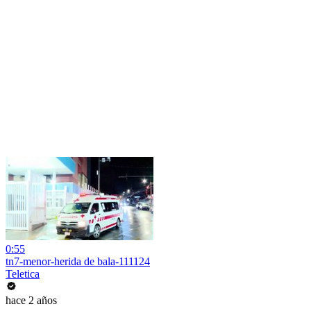
0:55
tn7-menor-herida de bala-111124
Teletica
hace 2 años