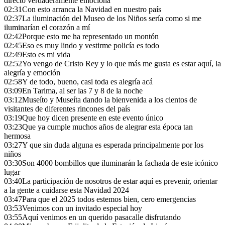
directo verdaderamente emociona
02:31
Con esto arranca la Navidad en nuestro país
02:37
La iluminación del Museo de los Niños sería como si me
iluminarían el corazón a mí
02:42
Porque esto me ha representado un montón
02:45
Eso es muy lindo y vestirme policía es todo
02:49
Esto es mi vida
02:52
Yo vengo de Cristo Rey y lo que más me gusta es estar aquí, la
alegría y emoción
02:58
Y de todo, bueno, casi toda es alegría acá
03:09
En Tarima, al ser las 7 y 8 de la noche
03:12
Museíto y Museíta dando la bienvenida a los cientos de
visitantes de diferentes rincones del país
03:19
Que hoy dicen presente en este evento único
03:23
Que ya cumple muchos años de alegrar esta época tan
hermosa
03:27
Y que sin duda alguna es esperada principalmente por los
niños
03:30
Son 4000 bombillos que iluminarán la fachada de este icónico
lugar
03:40
La participación de nosotros de estar aquí es prevenir, orientar
a la gente a cuidarse esta Navidad 2024
03:47
Para que el 2025 todos estemos bien, cero emergencias
03:53
Venimos con un invitado especial hoy
03:55
Aquí venimos en un querido pasacalle disfrutando