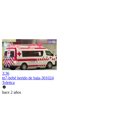
3:36
tn7-bebé herido de bala-301024
Teletica
hace 2 años