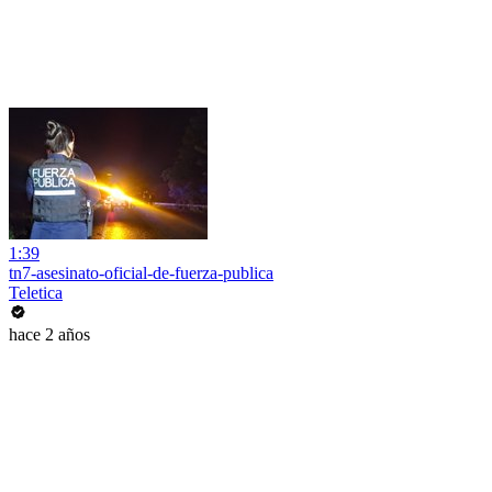
1:39
tn7-asesinato-oficial-de-fuerza-publica
Teletica
hace 2 años