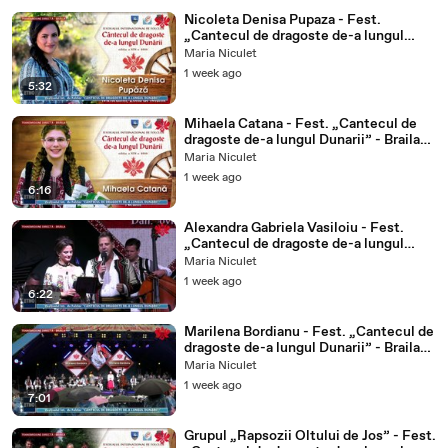
Nicoleta Denisa Pupaza - Fest.
„Cantecul de dragoste de-a lungul
Dunarii” - Braila (ETNO TV -
Maria Niculet
22.07.2026)
1 week ago
5:32
Mihaela Catana - Fest. „Cantecul de
dragoste de-a lungul Dunarii” - Braila
(ETNO TV - 22.07.2026)
Maria Niculet
1 week ago
6:16
Alexandra Gabriela Vasiloiu - Fest.
„Cantecul de dragoste de-a lungul
Dunarii” - Braila (ETNO TV -
Maria Niculet
22.07.2026)
1 week ago
6:22
Marilena Bordianu - Fest. „Cantecul de
dragoste de-a lungul Dunarii” - Braila
(ETNO TV - 22.07.2026)
Maria Niculet
1 week ago
7:01
Grupul „Rapsozii Oltului de Jos” - Fest.