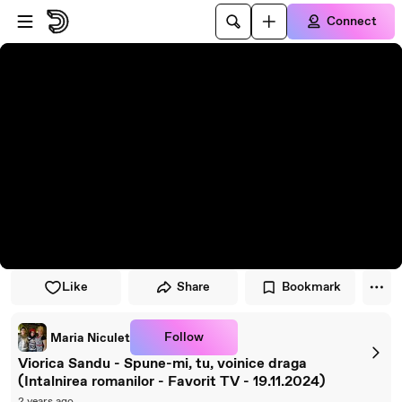
Skip to player
Skip to main content
Connect
Like
Share
Bookmark
Follow
Maria Niculet
Viorica Sandu - Spune-mi, tu, voinice draga
(Intalnirea romanilor - Favorit TV - 19.11.2024)