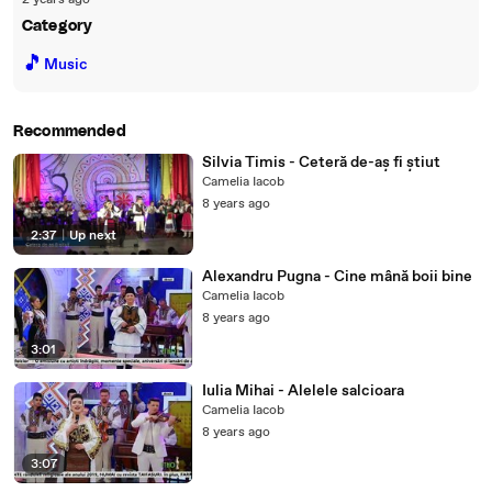
2 years ago
Category
🎵
Music
Recommended
Silvia Timis - Ceteră de-aș fi știut
Camelia Iacob
8 years ago
2:37
|
Up next
Alexandru Pugna - Cine mână boii bine
Camelia Iacob
8 years ago
3:01
Iulia Mihai - Alelele salcioara
Camelia Iacob
8 years ago
3:07