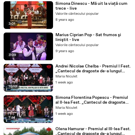
Simona Dinescu - Mă uit la viață cum
trece - live
Valorile cântecului popular
8 years ago
3:01
Marius Ciprian Pop - Sat frumos şi
liniştit - live
Valorile cântecului popular
9 years ago
3:09
Andrei Nicolae Chelba - Premiul I Fest.
„Cantecul de dragoste de-a lungul
Dunarii”-ETNO TV-23.07.2026
Maria Niculet
1 week ago
10:13
Simona Florentina Popescu - Premiul
al II-lea Fest. „Cantecul de dragoste
de-a lungul Dunarii”-ETNO TV-
Maria Niculet
23.07.2026
1 week ago
7:14
Olena Hamurar - Premiul al III-lea Fest.
„Cantecul de dragoste de-a lungul