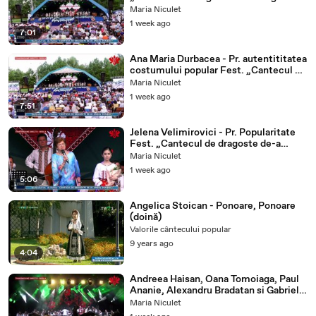
Dunarii”-ETNO TV-23.07.2026
Maria Niculet
1 week ago
7:01
Ana Maria Durbacea - Pr. autentititatea
costumului popular Fest. „Cantecul de
dragoste de-a lungul Dunarii”-ETNO
Maria Niculet
TV-23.07.2026
1 week ago
7:51
Jelena Velimirovici - Pr. Popularitate
Fest. „Cantecul de dragoste de-a
lungul Dunarii”-ETNO TV-23.07.2026
Maria Niculet
1 week ago
5:06
Angelica Stoican - Ponoare, Ponoare
(doină)
Valorile cântecului popular
9 years ago
4:04
Andreea Haisan, Oana Tomoiaga, Paul
Ananie, Alexandru Bradatan si Gabriel
Dumitru - Georgel Nuca - Fest.
Maria Niculet
„Cantecul de dragoste de-a lungul