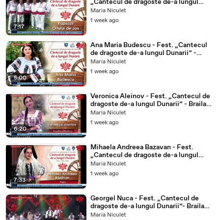
„Cantecul de dragoste de-a lungul
Dunarii” - Braila (ETNO TV -
Maria Niculet
22.07.2026)
1 week ago
7:17
Ana Maria Budescu - Fest. „Cantecul
de dragoste de-a lungul Dunarii” -
Braila (ETNO TV - 22.07.2026)
Maria Niculet
1 week ago
5:00
Veronica Aleinov - Fest. „Cantecul de
dragoste de-a lungul Dunarii” - Braila
(ETNO TV - 22.07.2026)
Maria Niculet
1 week ago
6:20
Mihaela Andreea Bazavan - Fest.
„Cantecul de dragoste de-a lungul
Dunarii” - Braila (ETNO TV -
Maria Niculet
22.07.2026)
1 week ago
7:33
Georgel Nuca - Fest. „Cantecul de
dragoste de-a lungul Dunarii”- Braila
(ETNO TV - 21.07.2026)
Maria Niculet