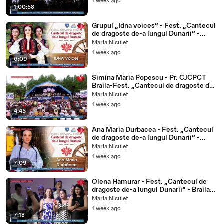
1 week ago
Dunarii”- Braila (ETNO TV -
1:00:58
22.07.2026)
Grupul „Idna voices” - Fest. „Cantecul
de dragoste de-a lungul Dunarii” -
Braila (ETNO TV - 22.07.2026)
Maria Niculet
1 week ago
6:09
Simina Maria Popescu - Pr. CJCPCT
Braila-Fest. „Cantecul de dragoste de-
a lungul Dunarii”-ETNO TV-23.07.2026
Maria Niculet
1 week ago
4:45
Ana Maria Durbacea - Fest. „Cantecul
de dragoste de-a lungul Dunarii” -
Braila (ETNO TV - 22.07.2026)
Maria Niculet
1 week ago
7:09
Olena Hamurar - Fest. „Cantecul de
dragoste de-a lungul Dunarii” - Braila
(ETNO TV - 22.07.2026)
Maria Niculet
1 week ago
7:18