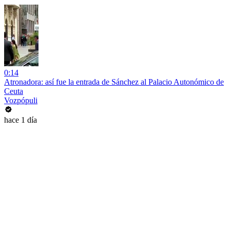
0:14
Atronadora: así fue la entrada de Sánchez al Palacio Autonómico de
Ceuta
Vozpópuli
hace 1 día