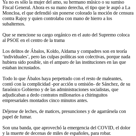
Ya no es sólo la mujer del amo, su hermano músico o su sumiso
Fiscal General. Ahora es su mano derecha, el tipo que le aupó a La
Moncloa, el que defendió sin ponerse colorado la moción de censura
contra Rajoy y quien controlaba con mano de hierro a los
subalternos.
Que se mencione su cargo orgánico en el auto del Supremo coloca
al PSOE en el centro de la trama
Los delitos de Ábalos, Koldo, Aldama y compadres son en teoría
‘individuales’, pero las culpas políticas son colectivas, porque nada
hubiera sido posible, sin el amparo de las instituciones en las que
estaban incrustados.
Todo lo que Ábalos haya perpetrado con el resto de maleantes,
contó con la complicidad -por acción u omisión- de Sánchez, de su
faraónico Gobierno y de las administraciones socialistas, que
adjudicaban a dedo contratos millonarios a chiringuitos
empresariales montados cinco minutos antes.
Déjense de leches, de matices, presunciones y de agarrársela con
papel de fumar.
Son una banda, que aprovechó la emergencia del COVID, el dolor
y la muerte de decenas de miles de españoles, para robar.