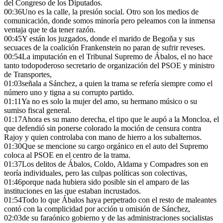
del Congreso de los Diputados.
00:36
Uno es la calle, la presión social. Otro son los medios de
comunicación, donde somos minoría pero peleamos con la inmensa
ventaja que te da tener razón.
00:45
Y están los juzgados, donde el marido de Begoña y sus
secuaces de la coalición Frankenstein no paran de sufrir reveses.
00:54
La imputación en el Tribunal Supremo de Ábalos, el no hace
tanto todopoderoso secretario de organización del PSOE y ministro
de Transportes,
01:03
señala a Sánchez, a quien la trama se refería siempre como el
número uno y tigna a su corrupto partido.
01:11
Ya no es solo la mujer del amo, su hermano músico o su
sumiso fiscal general.
01:17
Ahora es su mano derecha, el tipo que le aupó a la Moncloa, el
que defendió sin ponerse colorado la moción de censura contra
Rajoy y quien controlaba con mano de hierro a los subalternos.
01:30
Que se mencione su cargo orgánico en el auto del Supremo
coloca al PSOE en el centro de la trama.
01:37
Los delitos de Ábalos, Coldo, Aldama y Compadres son en
teoría individuales, pero las culpas políticas son colectivas,
01:46
porque nada hubiera sido posible sin el amparo de las
instituciones en las que estaban incrustados.
01:54
Todo lo que Ábalos haya perpetrado con el resto de maleantes
contó con la complicidad por acción u omisión de Sánchez,
02:03
de su faraónico gobierno y de las administraciones socialistas