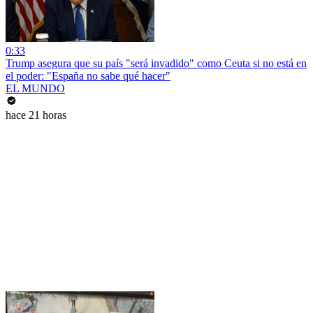
0:33
Trump asegura que su país "será invadido" como Ceuta si no está en
el poder: "España no sabe qué hacer"
EL MUNDO
hace 21 horas