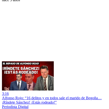
3:16
Alfonso Rojo: “16 delitos y en todos sale el marido de Begoña…
¡Ríndete Sánchez! ¡Estás rodeado!”
Periodista Digital