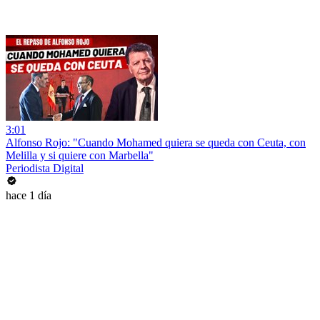
3:01
Alfonso Rojo: "Cuando Mohamed quiera se queda con Ceuta, con
Melilla y si quiere con Marbella"
Periodista Digital
hace 1 día