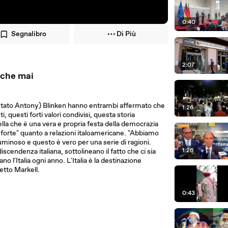
0:40
Segnalibro
Di Più
2:07
 che mai
di Stato Antony) Blinken hanno entrambi affermato che
1:26
ti, questi forti valori condivisi, questa storia
lla che è una vera e propria festa della democrazia
forte" quanto a relazioni italoamericane. "Abbiamo
luminoso e questo è vero per una serie di ragioni.
1:26
 discendenza italiana, sottolineano il fatto che ci sia
o l'Italia ogni anno. L'Italia è la destinazione
detto Markell.
0:43