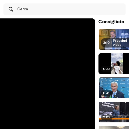
Cerca
Consigliato
Prossimi
3:10
|
video
0:33
0:49
2:02