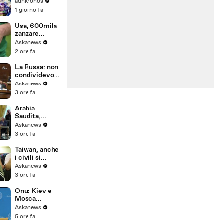
"L'avvelenata"
adnkronos
di Guccini,
1 giorno fa
"bellissima
canzone" -
Usa, 600mila
Video
zanzare
liberate per
Askanews
combattere le
2 ore fa
zanzare
La Russa: non
condividevo
idee Guccini,
Askanews
ma
3 ore fa
apprezzavo la
sua musica
Arabia
Saudita,
Turchia e
Askanews
Pakistan
3 ore fa
firmano
accordo
Taiwan, anche
difesa "La
i civili si
Mecca"
preparano a un
Askanews
possibile
3 ore fa
attacco
cinese
Onu: Kiev e
Mosca
cessino
Askanews
attacchi
5 ore fa