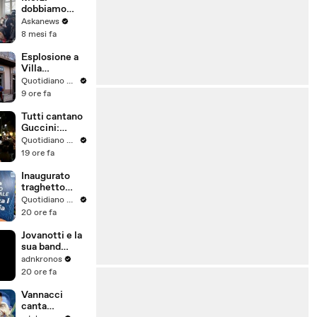
forte"
dobbiamo
diventare
Askanews
molto più
8 mesi fa
indipendenti
dagli Usa
Esplosione a
Villa
Verucchio,
Quotidiano Nazionale
assalto al
9 ore fa
bancomat: il
video della
Tutti cantano
filiale
Guccini:
devastata
centinaia di
Quotidiano Nazionale
persone in via
19 ore fa
Paolo Fabbri
Inaugurato
traghetto
Costanza I di
Quotidiano Nazionale
Sicilia,
20 ore fa
Schifani
"Mantenuto
Jovanotti e la
impegni presi"
sua band
rendono
adnkronos
omaggio al
20 ore fa
‘Maestrone’
Guccini -
Vannacci
Video
canta