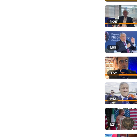
6:29
1:59
0:52
1:43
1:21