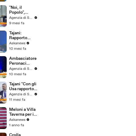
contro civili
"Noi, il
Popolo",
Claudio Gatti
Agenzia di Stampa ITALPRESS
indaga su
9 mesi fa
storia che ha
creato
Tajani:
America di
Rapporto
oggi
solido con gli
Askanews
Usa, ma non di
10 mesi fa
sottomission
e
Ambasciatore
Peronaci
"Storia Italia-
Agenzia di Stampa ITALPRESS
Usa si proietta
10 mesi fa
nel futuro"
Tajani "Con gli
Usa rapporto
storico, non è
Agenzia di Stampa ITALPRESS
legato a chi è
11 mesi fa
Presidente"
Meloni a Villa
Taverna per il
4 luglio: con
Askanews
Usa legame
1 anno fa
straordinario
Crolla