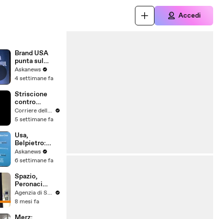
Accedi
Brand USA
punta sul
turismo
Askanews
internazionale
4 settimane fa
con 250
ambasciatori
Striscione
contro
l'ambasciator
Corriere della Sera
e di Trump:
5 settimane fa
«Venezia non
si Usa»
Usa,
Belpietro:
"Sono partner
Askanews
decisivo, non
6 settimane fa
credo
cambierà
Spazio,
nulla"
Peronaci
"Relazione tra
Agenzia di Stampa ITALPRESS
Stati Uniti e
8 mesi fa
Italia mai
stata così
Merz: