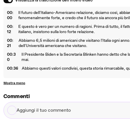
Visualizza la trascrizione dell'intero video
00:
Il futuro dell'Italiano-Americano relazione, diciamo così, abbi
00
fenomenalmente forte, e credo che il futuro sia ancora più bril
00:
E questo è vero per un numero di ragioni. Prima di tutto, il fat
12
italiano, insistono sulla loro forte relazione.
00:
Abbiamo 6,5 milioni di americani che visitano l'Italia ogni anno.
21
dell'Università americana che visitano.
00:3
Il Presidente Biden e la Secretaria Blinken hanno detto che la re
0
mai.
00:36
Abbiamo questi valori condivisi, questa storia rimarcabile, qu
Mostra meno
Commenti
Aggiungi
il
tuo
commento