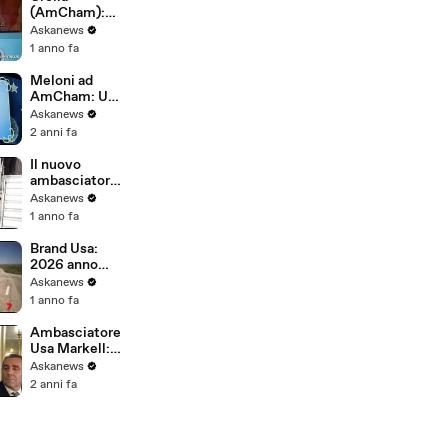
(AmCham):
Trump può
Askanews
essere bene
1 anno fa
per
imprenditori
Meloni ad
italiani
AmCham: Usa
primo partner
Askanews
commerciale
2 anni fa
fuori dall'Ue
Il nuovo
ambasciatore
americano
Askanews
designato è
1 anno fa
arrivato a
Roma
Brand Usa:
2026 anno
boom per gli
Askanews
Stati Uniti,
1 anno fa
grandi
anniversari
Ambasciatore
Usa Markell: Il
voto è la
Askanews
chiave della
2 anni fa
democrazia