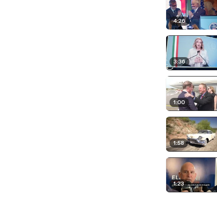
4:26
3:36
1:00
1:58
1:23