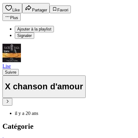
Like
Partager
Favori
Plus
Ajouter à la playlist
Signaler
Lise
Suivre
X chanson d'amour
il y a 20 ans
Catégorie