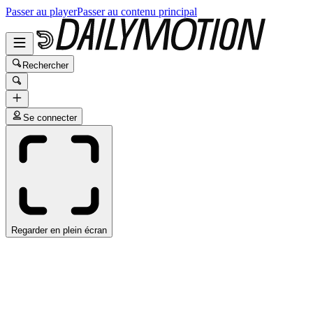
Passer au player
Passer au contenu principal
Rechercher
Se connecter
Regarder en plein écran