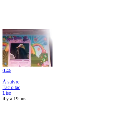
0:46
|
À suivre
Tac o tac
Lise
il y a 19 ans