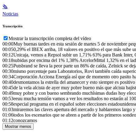
🗞
Noticias
Transcripción
Mostrar la transcripción completa del vídeo
00:00
Muy buenas tardes en esta sesión de martes 5 de noviembre pe
00:05
0,29% el IBEX arriba, 18 valores en positivo el que más sube 
00:12
Unicaja, vemos a Repsol subir un 1,71% 63% para Bank Inter,
00:18
subidas por encima del 1% 1,38% ArcelorMittal 1,32% en el lado
00:25
Putsbrand se lleva la peor parte un 86% de caída, Zelnick se de
00:30
mismo porcentaje para Laboratorios, Rovi también caída superio
00:34
Corporación Acciona Energía así que de momento otro pasito ha
00:40
desmontamos la estrella del amanecer y esto siempre es positivo t
00:45
de la vela alcista de ayer muy pobre bueno más que alcista bajis
00:49
muy pobre y con bueno sembrando muchísimas dudas hoy elecc
00:53
eeuu mucha tensión vamos a ver los resultados no estarán al 
00:58
especial programa en el español sobre elecciones estadouniden
01:03
miraremos las claves apertura del mercado y hablaremos largo y
01:06
todos los escenarios que se abren a partir de los primeros sonde
01:12
conozcamos
Mostrar menos