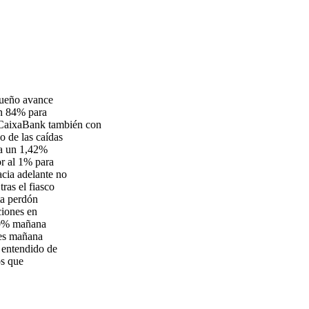
queño avance
un 84% para
 CaixaBank también con
 de las caídas
ja un 1,42%
r al 1% para
cia adelante no
ras el fiasco
ta perdón
iones en
100% mañana
ses mañana
 entendido de
os que