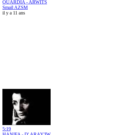
OUARDIA - ARWITS
Smaïl AZSM
il y a 11 ans
5:19
HANIFA - D' ARAY'IW