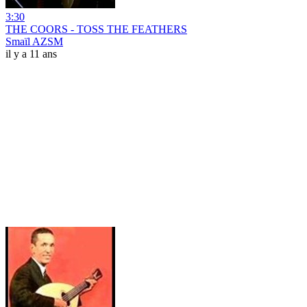
3:30
THE COORS - TOSS THE FEATHERS
Smaïl AZSM
il y a 11 ans