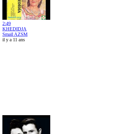
2:49
KHEDIDJA
Smaïl AZSM
il y a 11 ans