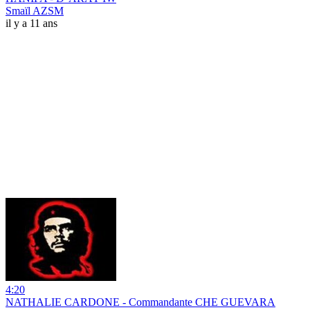
Smaïl AZSM
il y a 11 ans
4:20
NATHALIE CARDONE - Commandante CHE GUEVARA