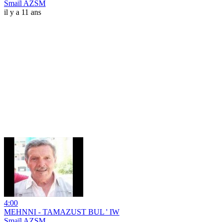
Smaïl AZSM
il y a 11 ans
4:00
MEHNNI - TAMAZUST BUL ' IW
Smaïl AZSM