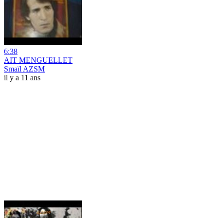
6:38
AIT MENGUELLET
Smaïl AZSM
il y a 11 ans