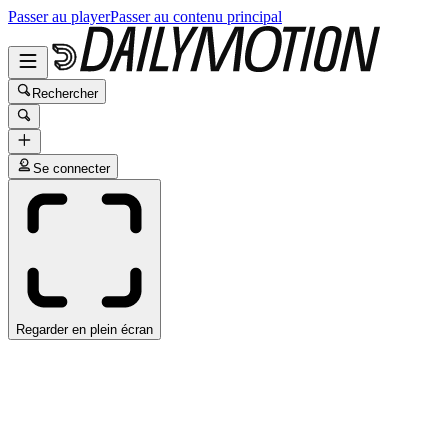
Passer au player
Passer au contenu principal
Rechercher
Se connecter
Regarder en plein écran