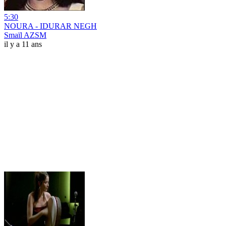
5:30
NOURA - IDURAR NEGH
Smaïl AZSM
il y a 11 ans