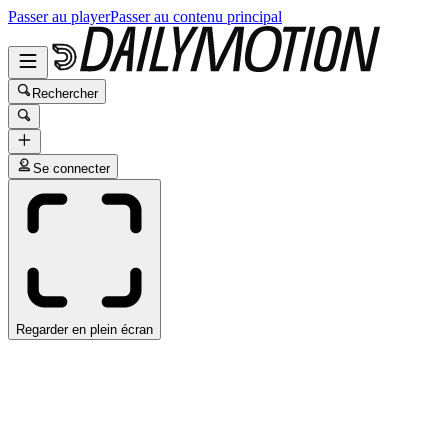
Passer au player
Passer au contenu principal
Rechercher
Se connecter
Regarder en plein écran