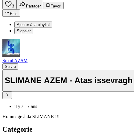
3
Partager
Favori
Plus
Ajouter à la playlist
Signaler
Smaïl AZSM
Suivre
SLIMANE AZEM - Atas issevragh
il y a 17 ans
Hommage à da SLIMANE !!!
Catégorie