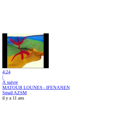
4:24
|
À suivre
MATOUB LOUNES - IFENANEN
Smaïl AZSM
il y a 11 ans