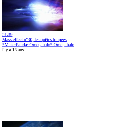
51:39
Mass effect n°30, les quêtes loupées
*MisterPanda~Omegahalo* Omegahalo
il y a 13 ans