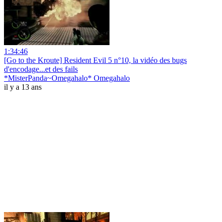
1:34:46
[Go to the Kroute] Resident Evil 5 n°10, la vidéo des bugs
d'encodage...et des fails
*MisterPanda~Omegahalo* Omegahalo
il y a 13 ans