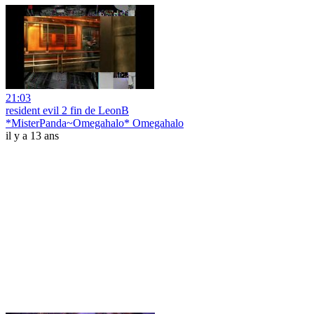
21:03
resident evil 2 fin de LeonB
*MisterPanda~Omegahalo* Omegahalo
il y a 13 ans