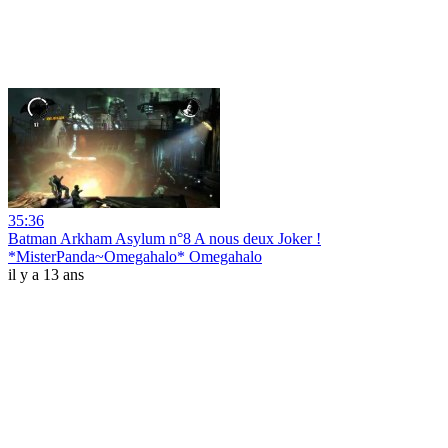
35:36
Batman Arkham Asylum n°8 A nous deux Joker !
*MisterPanda~Omegahalo* Omegahalo
il y a 13 ans