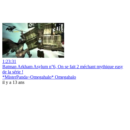
1:23:31
Batman Arkham Asylum n°6, On se fait 2 méchant mythique easy
de la série !
*MisterPanda~Omegahalo* Omegahalo
il y a 13 ans