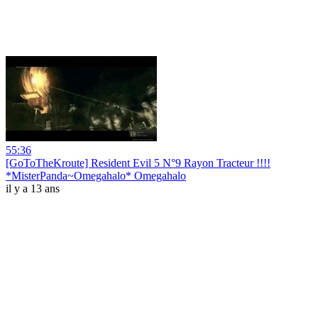
55:36
[GoToTheKroute] Resident Evil 5 N°9 Rayon Tracteur !!!!
*MisterPanda~Omegahalo* Omegahalo
il y a 13 ans