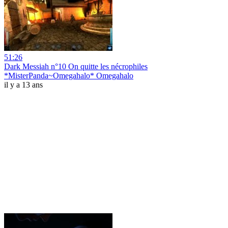
51:26
Dark Messiah n°10 On quitte les nécrophiles
*MisterPanda~Omegahalo* Omegahalo
il y a 13 ans