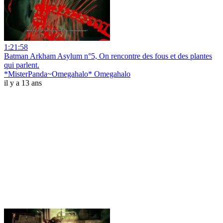
1:21:58
Batman Arkham Asylum n°5, On rencontre des fous et des plantes
qui parlent.
*MisterPanda~Omegahalo* Omegahalo
il y a 13 ans