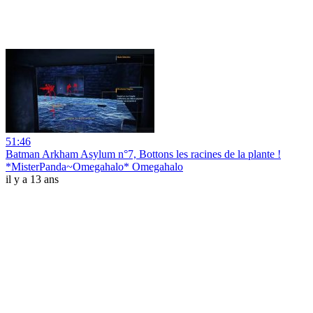
51:46
Batman Arkham Asylum n°7, Bottons les racines de la plante !
*MisterPanda~Omegahalo* Omegahalo
il y a 13 ans