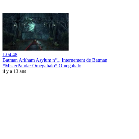
1:04:48
Batman Arkham Asylum n°1, Internement de Batman
*MisterPanda~Omegahalo* Omegahalo
il y a 13 ans