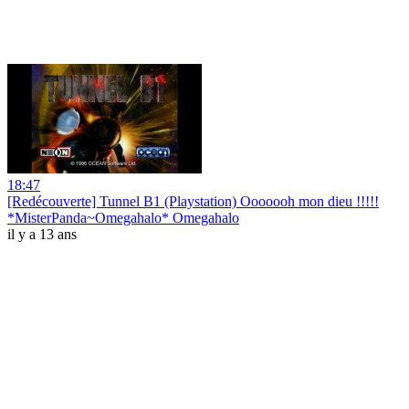
18:47
[Redécouverte] Tunnel B1 (Playstation) Ooooooh mon dieu !!!!!
*MisterPanda~Omegahalo* Omegahalo
il y a 13 ans