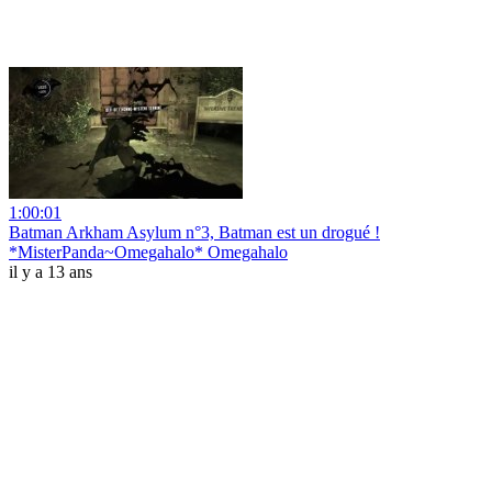
1:00:01
Batman Arkham Asylum n°3, Batman est un drogué !
*MisterPanda~Omegahalo* Omegahalo
il y a 13 ans