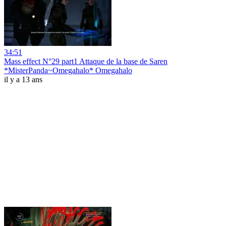
34:51
Mass effect N°29 part1 Attaque de la base de Saren
*MisterPanda~Omegahalo* Omegahalo
il y a 13 ans