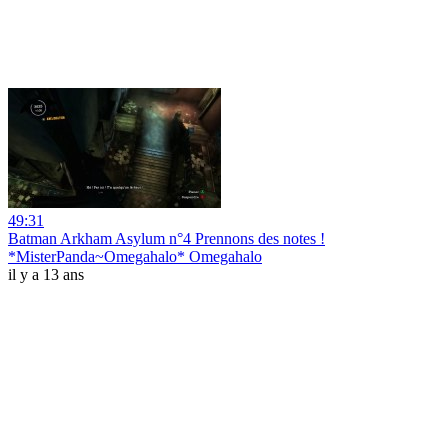
49:31
Batman Arkham Asylum n°4 Prennons des notes !
*MisterPanda~Omegahalo* Omegahalo
il y a 13 ans