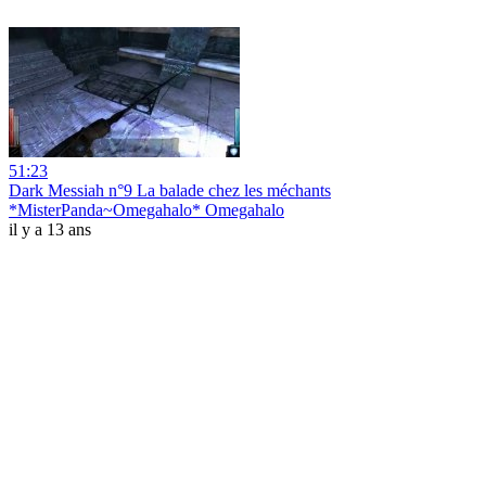
51:23
Dark Messiah n°9 La balade chez les méchants
*MisterPanda~Omegahalo* Omegahalo
il y a 13 ans