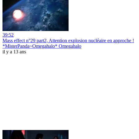
39:52
Mass effect n°29 part2, Attention explosion nucléaire en approche !
*MisterPanda~Omegahalo* Omegahalo
il y a 13 ans