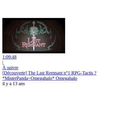
1:09:48
|
À suivre
[Découverte] The Last Remnant n°1 RPG-Tactis ?
*MisterPanda~Omegahalo* Omegahalo
il y a 13 ans