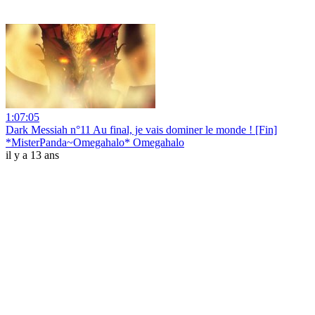
1:07:05
Dark Messiah n°11 Au final, je vais dominer le monde ! [Fin]
*MisterPanda~Omegahalo* Omegahalo
il y a 13 ans