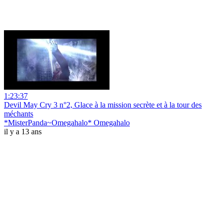
1:23:37
Devil May Cry 3 n°2, Glace à la mission secrète et à la tour des
méchants
*MisterPanda~Omegahalo* Omegahalo
il y a 13 ans