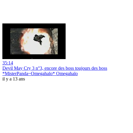
35:14
Devil May Cry 3 n°3, encore des boss toujours des boss
*MisterPanda~Omegahalo* Omegahalo
il y a 13 ans