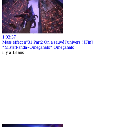
1:03:37
Mass effect n°31 Part2 On a sauvé l'univers ! [Fin]
*MisterPanda~Omegahalo* Omegahalo
il y a 13 ans