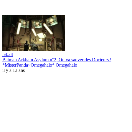
54:24
Batman Arkham Asylum n°2, On va sauver des Docteurs !
*MisterPanda~Omegahalo* Omegahalo
il y a 13 ans