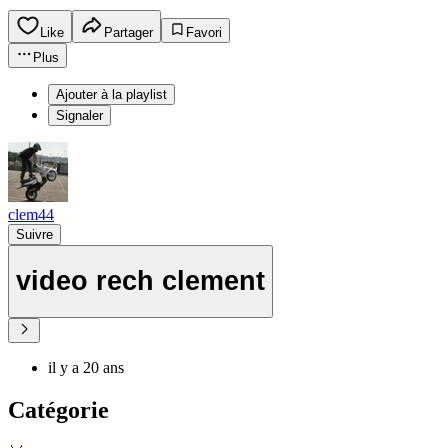
Like
Partager
Favori
Plus
Ajouter à la playlist
Signaler
clem44
Suivre
video rech clement
il y a 20 ans
Catégorie