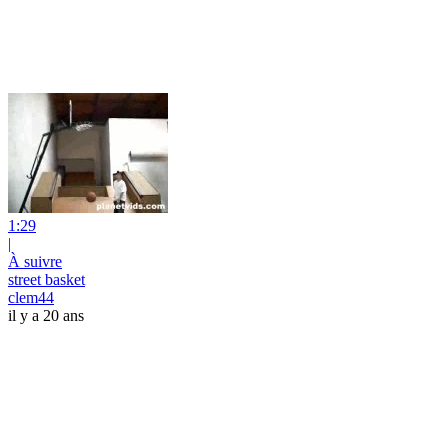
1:29
|
À suivre
street basket
clem44
il y a 20 ans