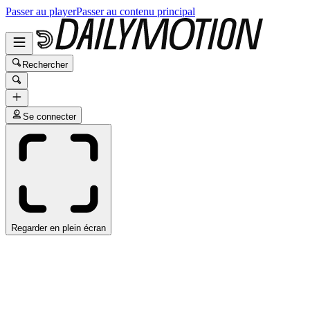
Passer au player
Passer au contenu principal
Rechercher
Se connecter
Regarder en plein écran