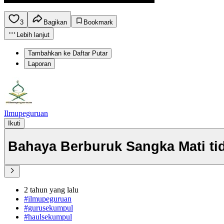
3
Bagikan
Bookmark
Lebih lanjut
Tambahkan ke Daftar Putar
Laporan
Ilmupeguruan
Ikuti
Bahaya Berburuk Sangka Mati ti
2 tahun yang lalu
#ilmupeguruan
#gurusekumpul
#haulsekumpul