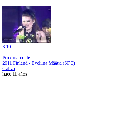
3:19
|
Próximamente
2011 Finland - Eveliina Määttä (SF 3)
Galiza
hace 11 años