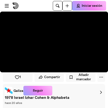
Saltar al reproductor
Saltar al contenido principal
Iniciar sesión
Añadir
1
Compartir
marcador
Seguir
Galiza
1978 Israel Izhar Cohen & Alphabeta
hace 20 años