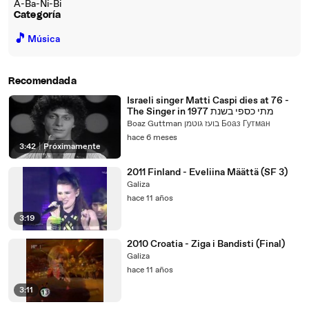
A-Ba-Ni-Bi
Categoría
🎵
Música
Recomendada
Israeli singer Matti Caspi dies at 76 -
The Singer in 1977 מתי כספי בשנת
Boaz Guttman בועז גוטמן Боаз Гутман
hace 6 meses
3:42
|
Próximamente
2011 Finland - Eveliina Määttä (SF 3)
Galiza
hace 11 años
3:19
2010 Croatia - Ziga i Bandisti (Final)
Galiza
hace 11 años
3:11