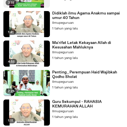
3:15
Didiklah ilmu Agama Anakmu sampai
umur 40 Tahun
Ilmupeguruan
1 tahun yang lalu
1:41
Ma'rifat Letak Kekayaan Allah di
Kesusahan Mahluknya
Ilmupeguruan
1 tahun yang lalu
4:55
Penting , Perempuan Haid Wajibkah
Qodho Sholat
Ilmupeguruan
1 tahun yang lalu
2:21
Guru Sekumpul - RAHASIA
KEMURAHAN ALLAH
Ilmupeguruan
1 tahun yang lalu
1:11