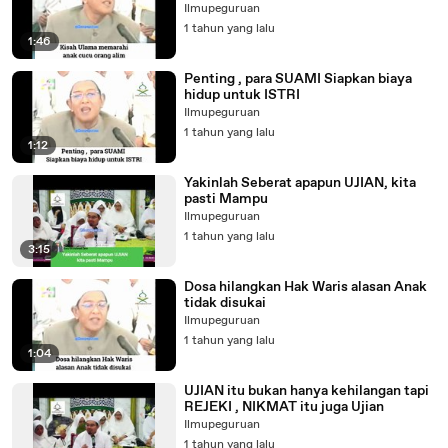
Ilmupeguruan
1 tahun yang lalu
1:46
Penting , para SUAMI Siapkan biaya
hidup untuk ISTRI
Ilmupeguruan
1 tahun yang lalu
1:12
Yakinlah Seberat apapun UJIAN, kita
pasti Mampu
Ilmupeguruan
1 tahun yang lalu
3:15
Dosa hilangkan Hak Waris alasan Anak
tidak disukai
Ilmupeguruan
1 tahun yang lalu
1:04
UJIAN itu bukan hanya kehilangan tapi
REJEKI , NIKMAT itu juga Ujian
Ilmupeguruan
1 tahun yang lalu