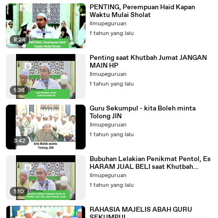
PENTING, Perempuan Haid Kapan
Waktu Mulai Sholat
Ilmupeguruan
1 tahun yang lalu
8:28
Penting saat Khutbah Jumat JANGAN
MAIN HP
Ilmupeguruan
1 tahun yang lalu
1:36
Guru Sekumpul - kita Boleh minta
Tolong JIN
Ilmupeguruan
1 tahun yang lalu
3:42
Bubuhan Lelakian Penikmat Pentol, Es
HARAM JUAL BELI saat Khutbah
Jumat
Ilmupeguruan
1 tahun yang lalu
1:10
RAHASIA MAJELIS ABAH GURU
SEKUMPUL