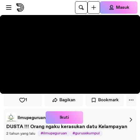
Lewati ke pemutar
Lewatkan ke konten utama
Masuk
1
Bagikan
Bookmark
Ikuti
Ilmupeguruan
DUSTA !!! Orang ngaku kerasukan datu Kelampayan
#ilmupeguruan
#gurusekumpul
2 tahun yang lalu
#datukelampaian
#kerasukan