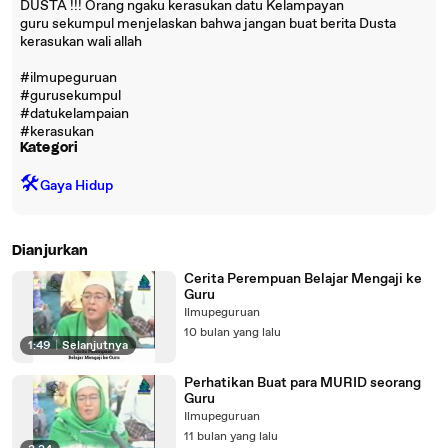
DUSTA !!! Orang ngaku kerasukan datu Kelampayan
guru sekumpul menjelaskan bahwa jangan buat berita Dusta
kerasukan wali allah
#ilmupeguruan
#gurusekumpul
#datukelampaian
#kerasukan
Kategori
🛠️
Gaya Hidup
Dianjurkan
Cerita Perempuan Belajar Mengaji ke
Guru
Ilmupeguruan
10 bulan yang lalu
1:49
|
Selanjutnya
Perhatikan Buat para MURID seorang
Guru
Ilmupeguruan
11 bulan yang lalu