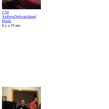
1:50
AuPaysDeScotchland
Plorki
il y a 19 ans