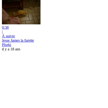
0:38
|
À suivre
Jesse James la furette
Plorki
il y a 18 ans