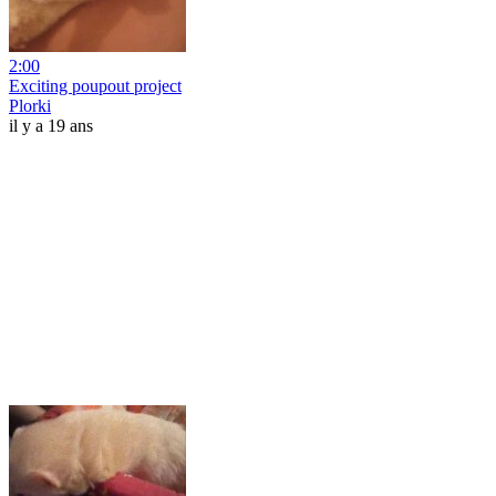
2:00
Exciting poupout project
Plorki
il y a 19 ans