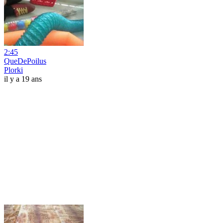
2:45
QueDePoilus
Plorki
il y a 19 ans