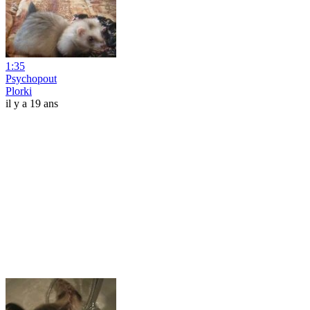
1:35
Psychopout
Plorki
il y a 19 ans