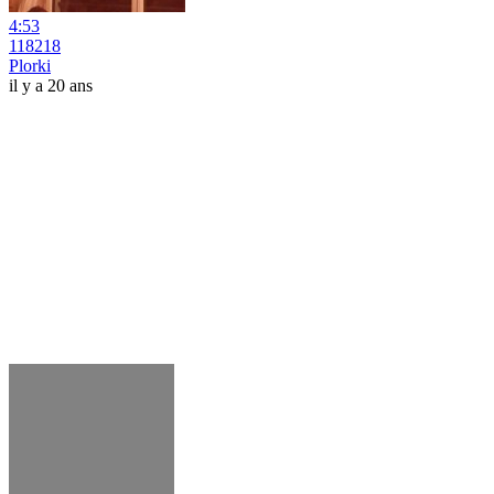
4:53
118218
Plorki
il y a 20 ans