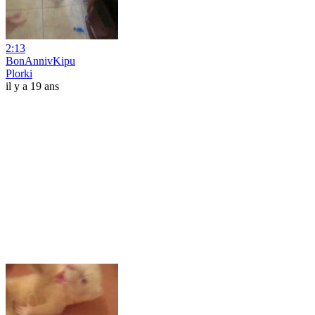
2:13
BonAnnivKipu
Plorki
il y a 19 ans