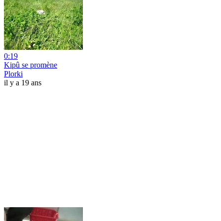
0:19
Kipû se promène
Plorki
il y a 19 ans