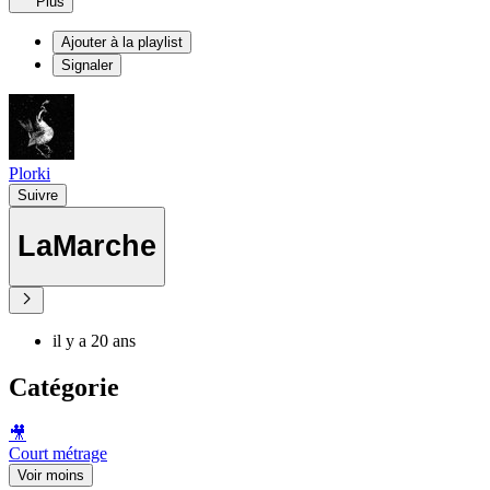
Plus
Ajouter à la playlist
Signaler
Plorki
Suivre
LaMarche
il y a 20 ans
Catégorie
🎥
Court métrage
Voir moins