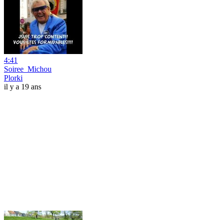
4:41
Soiree_Michou
Plorki
il y a 19 ans