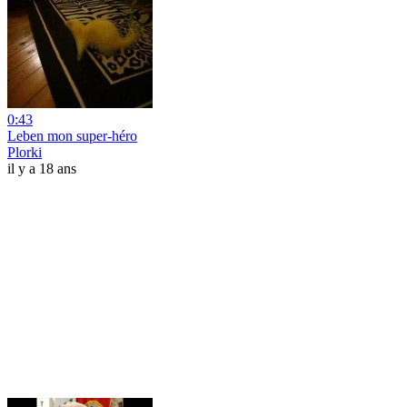
0:43
Leben mon super-héro
Plorki
il y a 18 ans