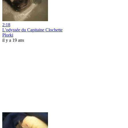
2:18
L'odyssée du Capitaine Clochette
Plorki
il y a 19 ans