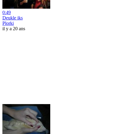
0:49
Deukle iks
Plorki
il y a 20 ans