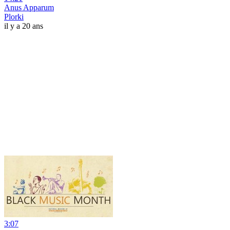
Anus Apparum
Plorki
il y a 20 ans
3:07