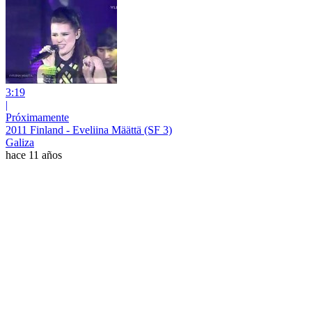
3:19
|
Próximamente
2011 Finland - Eveliina Määttä (SF 3)
Galiza
hace 11 años