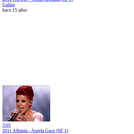
Galiza
hace 15 años
3:05
2011 Albania - Aurela Gace (SF 1)