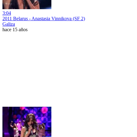
3:04
2011 Belarus - Anastasia Vinnikova (SF 2)
Galiza
hace 15 años