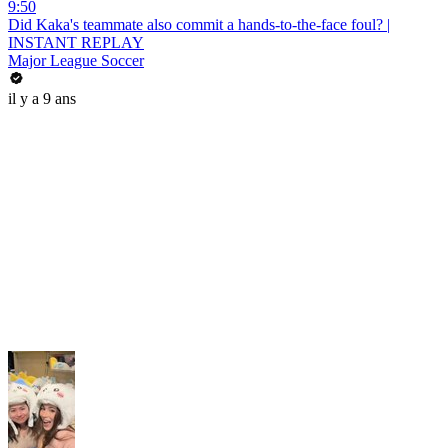
9:50
Did Kaka's teammate also commit a hands-to-the-face foul? |
INSTANT REPLAY
Major League Soccer
il y a 9 ans