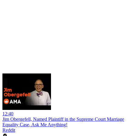
12:40
Jim Obergefell, Named Plaintiff in the Supreme Court Marriage
Equality Case, Ask Me Anything!
Reddit