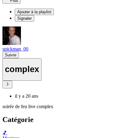
Plus
Ajouter à la playlist
Signaler
spickman_00
Suivre
complex
il y a 20 ans
soirée de feu live complex
Catégorie
🎵