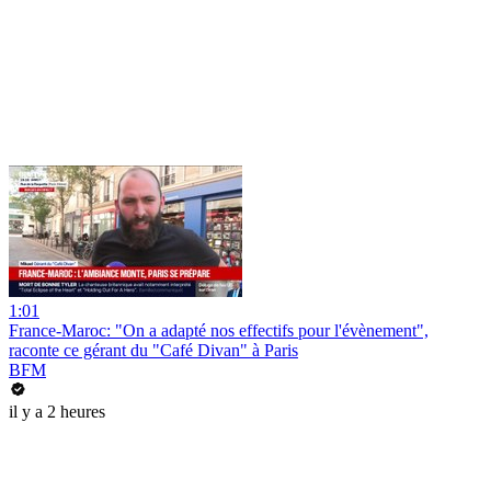
1:01
France-Maroc: "On a adapté nos effectifs pour l'évènement",
raconte ce gérant du "Café Divan" à Paris
BFM
il y a 2 heures