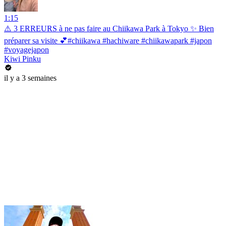
1:15
⚠️ 3 ERREURS à ne pas faire au Chiikawa Park à Tokyo ✨ Bien
préparer sa visite 💕#chiikawa #hachiware #chiikawapark #japon
#voyagejapon
Kiwi Pinku
il y a 3 semaines