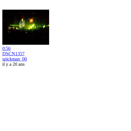
0:56
DSCN1357
spickman_00
il y a 20 ans