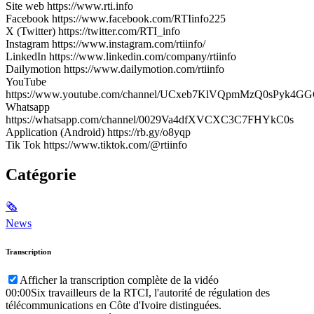
Site web https://www.rti.info
Facebook https://www.facebook.com/RTIinfo225
X (Twitter) https://twitter.com/RTI_info
Instagram https://www.instagram.com/rtiinfo/
LinkedIn https://www.linkedin.com/company/rtiinfo
Dailymotion https://www.dailymotion.com/rtiinfo
YouTube
https://www.youtube.com/channel/UCxeb7KlVQpmMzQ0sPyk4G
Whatsapp
https://whatsapp.com/channel/0029Va4dfXVCXC3C7FHYkC0s
Application (Android) https://rb.gy/o8yqp
Tik Tok https://www.tiktok.com/@rtiinfo
Catégorie
🗞
News
Transcription
Afficher la transcription complète de la vidéo
00:00
Six travailleurs de la RTCI, l'autorité de régulation des
télécommunications en Côte d'Ivoire distinguées.