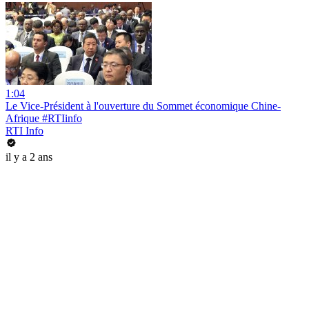
1:04
Le Vice-Président à l'ouverture du Sommet économique Chine-
Afrique #RTIinfo
RTI Info
il y a 2 ans