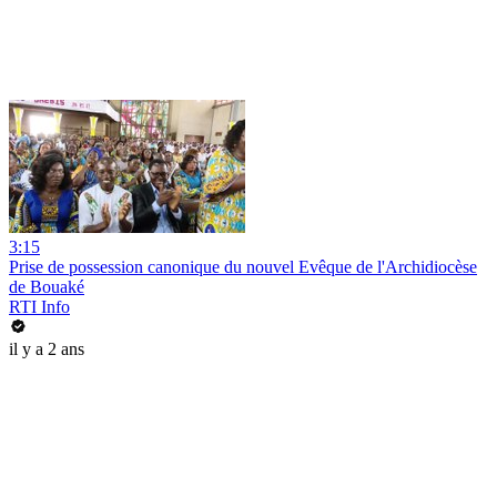
3:15
Prise de possession canonique du nouvel Evêque de l'Archidiocèse
de Bouaké
RTI Info
il y a 2 ans