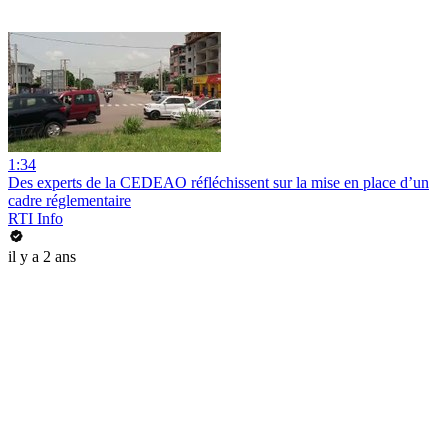
1:34
Des experts de la CEDEAO réfléchissent sur la mise en place d’un
cadre réglementaire
RTI Info
il y a 2 ans