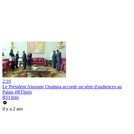
2:10
Le Président Alassane Ouattara accorde un série d'audiences au
Palais #RTIinfo
RTI Info
il y a 2 ans