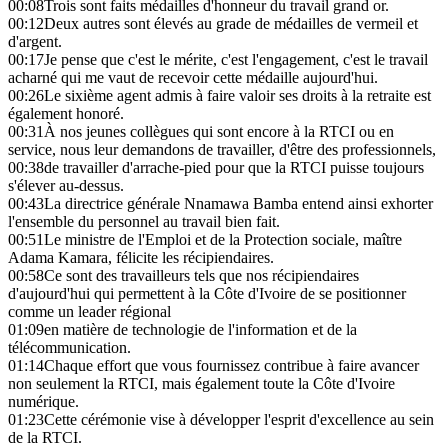
00:08
Trois sont faits médailles d'honneur du travail grand or.
00:12
Deux autres sont élevés au grade de médailles de vermeil et
d'argent.
00:17
Je pense que c'est le mérite, c'est l'engagement, c'est le travail
acharné qui me vaut de recevoir cette médaille aujourd'hui.
00:26
Le sixième agent admis à faire valoir ses droits à la retraite est
également honoré.
00:31
À nos jeunes collègues qui sont encore à la RTCI ou en
service, nous leur demandons de travailler, d'être des professionnels,
00:38
de travailler d'arrache-pied pour que la RTCI puisse toujours
s'élever au-dessus.
00:43
La directrice générale Nnamawa Bamba entend ainsi exhorter
l'ensemble du personnel au travail bien fait.
00:51
Le ministre de l'Emploi et de la Protection sociale, maître
Adama Kamara, félicite les récipiendaires.
00:58
Ce sont des travailleurs tels que nos récipiendaires
d'aujourd'hui qui permettent à la Côte d'Ivoire de se positionner
comme un leader régional
01:09
en matière de technologie de l'information et de la
télécommunication.
01:14
Chaque effort que vous fournissez contribue à faire avancer
non seulement la RTCI, mais également toute la Côte d'Ivoire
numérique.
01:23
Cette cérémonie vise à développer l'esprit d'excellence au sein
de la RTCI.