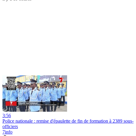
3:56
Police nationale : remise d'épaulette de fin de formation à 2389 sous-
officiers
7info