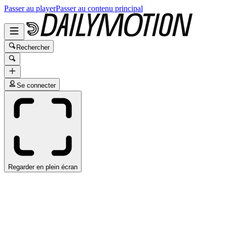
Passer au player
Passer au contenu principal
Rechercher
Se connecter
Regarder en plein écran