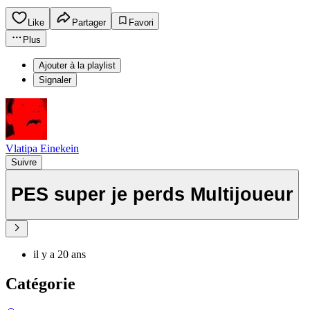
Like
Partager
Favori
Plus
Ajouter à la playlist
Signaler
Vlatipa Einekein
Suivre
PES super je perds Multijoueur
il y a 20 ans
Catégorie