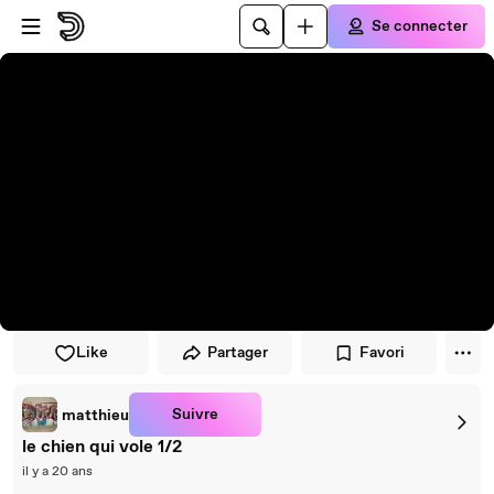
Passer au player
Passer au contenu principal
Se connecter
Like
Partager
Favori
Suivre
matthieu
le chien qui vole 1/2
il y a 20 ans