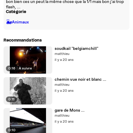
bon bien ces un peut la même chose que la 1/1 mais bon j'ai trop
flash, ...
Catégorie
🐳
Animaux
Recommandations
soudkail "belgiamchill"
matthieu
il y a 20 ans
0:16
|
À suivre
chemin vue noir et blanc ...
matthieu
il y a 20 ans
0:11
gare de Mons ...
matthieu
il y a 20 ans
0:10