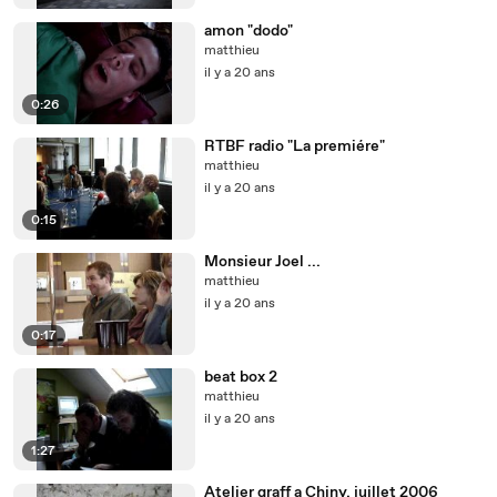
amon "dodo"
matthieu
il y a 20 ans
0:26
RTBF radio "La premiére"
matthieu
il y a 20 ans
0:15
Monsieur Joel ...
matthieu
il y a 20 ans
0:17
beat box 2
matthieu
il y a 20 ans
1:27
Atelier graff a Chiny, juillet 2006