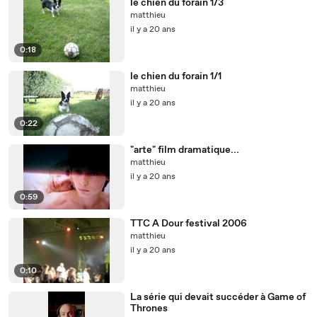
le chien du forain 1/3
matthieu
il y a 20 ans
0:18
le chien du forain 1/1
matthieu
il y a 20 ans
0:22
"arte" film dramatique...
matthieu
il y a 20 ans
0:59
TTC A Dour festival 2006
matthieu
il y a 20 ans
0:10
La série qui devait succéder à Game of
Thrones