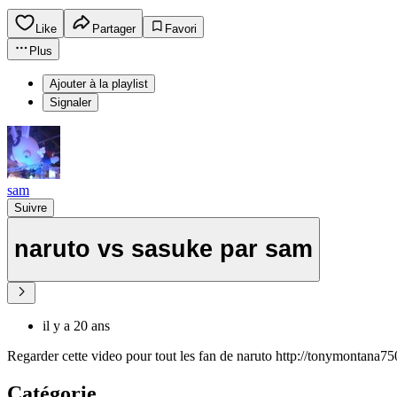
Like
Partager
Favori
Plus
Ajouter à la playlist
Signaler
sam
Suivre
naruto vs sasuke par sam
il y a 20 ans
Regarder cette video pour tout les fan de naruto http://tonymontana
Catégorie