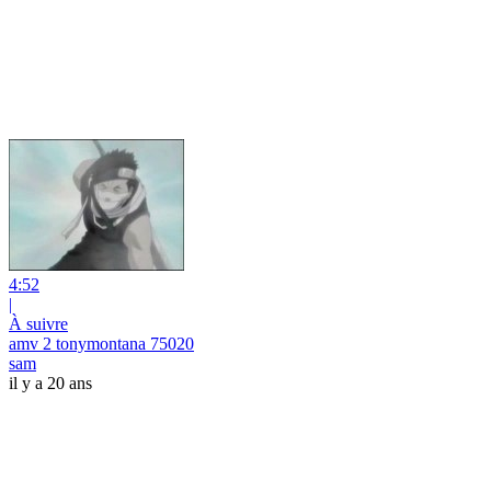
4:52
|
À suivre
amv 2 tonymontana 75020
sam
il y a 20 ans