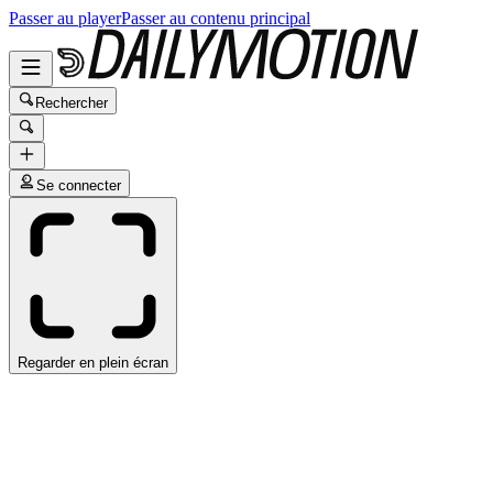
Passer au player
Passer au contenu principal
Rechercher
Se connecter
Regarder en plein écran