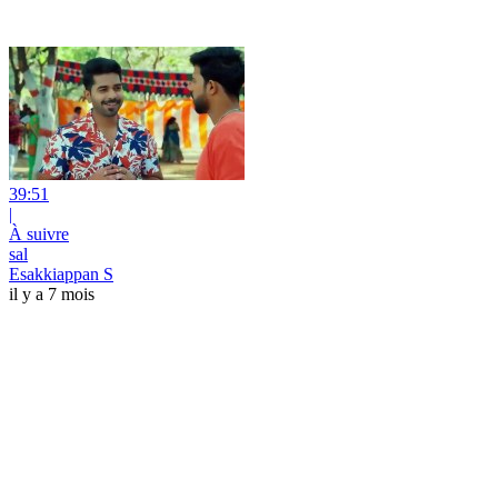
39:51
|
À suivre
sal
Esakkiappan S
il y a 7 mois