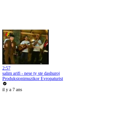
2:57
salim arifi - nese ty ste dashuroj
Produksionimuzikor Evropaturist
il y a 7 ans