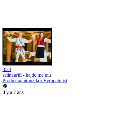
3:33
salim arifi - hajde me mu
Produksionimuzikor Evropaturist
il y a 7 ans