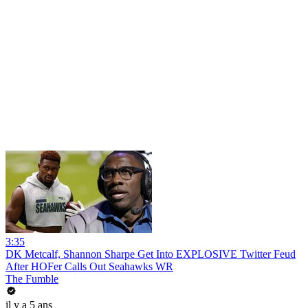
3:35
DK Metcalf, Shannon Sharpe Get Into EXPLOSIVE Twitter Feud
After HOFer Calls Out Seahawks WR
The Fumble
il y a 5 ans