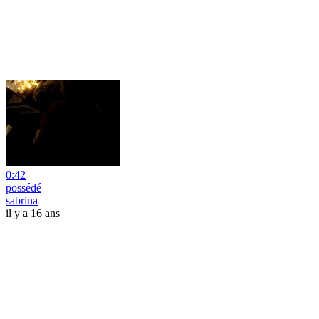
0:42
possédé
sabrina
il y a 16 ans