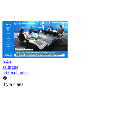
5:45
salingue
ici Occitanie
il y a 4 ans