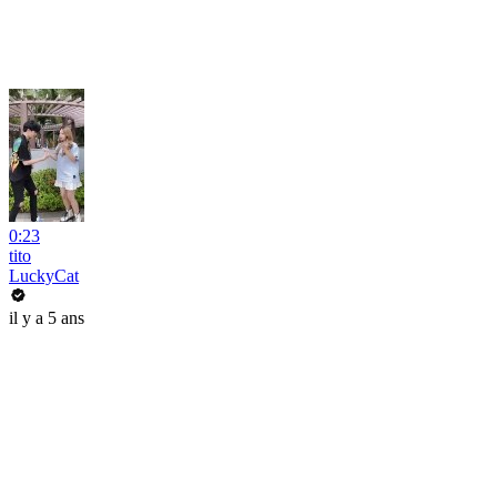
0:23
tito
LuckyCat
il y a 5 ans