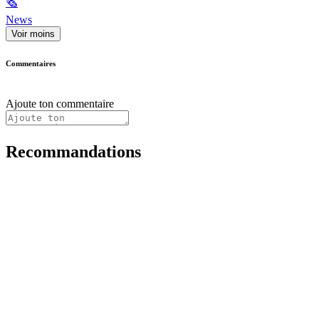
🗞
News
Voir moins
Commentaires
Ajoute ton commentaire
Recommandations