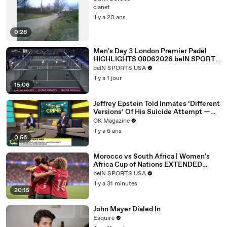
clanet
il y a 20 ans
0:26
Men's Day 3 London Premier Padel
HIGHLIGHTS 08062026 beIN SPORTS
USA.mp4
beIN SPORTS USA
il y a 1 jour
15:06
Jeffrey Epstein Told Inmates ‘Different
Versions’ Of His Suicide Attempt —
Watch
OK Magazine
il y a 6 ans
0:56
Morocco vs South Africa | Women's
Africa Cup of Nations EXTENDED
HIGHLIGHT
beIN SPORTS USA
|08/08/2026|beINSportsUSA
il y a 31 minutes
20:15
John Mayer Dialed In
Esquire