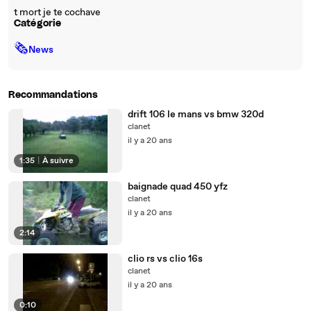
t mort je te cochave
Catégorie
🗞
News
Recommandations
drift 106 le mans vs bmw 320d
clanet
il y a 20 ans
1:35
|
À suivre
baignade quad 450 yfz
clanet
il y a 20 ans
2:14
clio rs vs clio 16s
clanet
il y a 20 ans
0:10