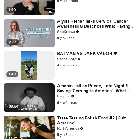
il y a 11 mois
1:40
Alysia Reiner Talks Cervical Cancer
Awareness & Describes What Having a
LEEP Procedure is Really Like
SheKnows
il y a 3 ans
2:07
BATMAN VS DARK VADOR 🖤
Sacha Borg
il y a 5 jours
1:46
Arsenio Hall on Prince, Late Night &
Saving 'Coming to America' | What I’ve
Learned | Esquire
Esquire
il y a 4 mois
38:54
Taste Testing Polish Food #2 [Kult
America]
Kult America
il y a 8 ans