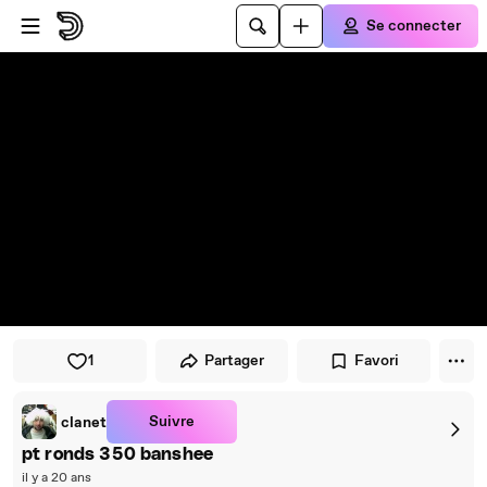
Passer au player
Passer au contenu principal
Se connecter
1
Partager
Favori
Suivre
clanet
pt ronds 350 banshee
il y a 20 ans