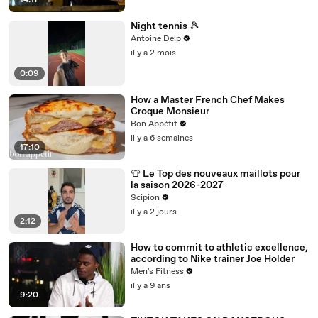
14:17
Night tennis 🎾
Antoine Delp
il y a 2 mois
0:09
How a Master French Chef Makes
Croque Monsieur
Bon Appétit
il y a 6 semaines
17:10
👕 Le Top des nouveaux maillots pour
la saison 2026-2027
Scipion
il y a 2 jours
2:12
How to commit to athletic excellence,
according to Nike trainer Joe Holder
Men's Fitness
il y a 9 ans
9:20