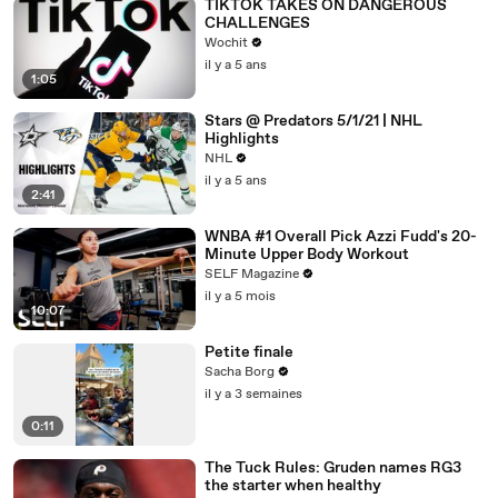
TIKTOK TAKES ON DANGEROUS
CHALLENGES
Wochit
il y a 5 ans
1:05
Stars @ Predators 5/1/21 | NHL
Highlights
NHL
il y a 5 ans
2:41
WNBA #1 Overall Pick Azzi Fudd's 20-
Minute Upper Body Workout
SELF Magazine
il y a 5 mois
10:07
Petite finale
Sacha Borg
il y a 3 semaines
0:11
The Tuck Rules: Gruden names RG3
the starter when healthy