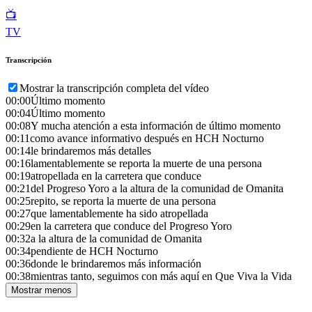
📺
TV
Transcripción
Mostrar la transcripción completa del vídeo
00:00
Último momento
00:04
Último momento
00:08
Y mucha atención a esta información de último momento
00:11
como avance informativo después en HCH Nocturno
00:14
le brindaremos más detalles
00:16
lamentablemente se reporta la muerte de una persona
00:19
atropellada en la carretera que conduce
00:21
del Progreso Yoro a la altura de la comunidad de Omanita
00:25
repito, se reporta la muerte de una persona
00:27
que lamentablemente ha sido atropellada
00:29
en la carretera que conduce del Progreso Yoro
00:32
a la altura de la comunidad de Omanita
00:34
pendiente de HCH Nocturno
00:36
donde le brindaremos más información
00:38
mientras tanto, seguimos con más aquí en Que Viva la Vida
Mostrar menos