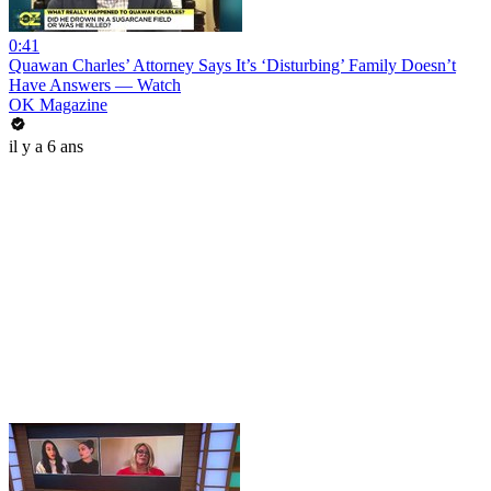
0:41
Quawan Charles’ Attorney Says It’s ‘Disturbing’ Family Doesn’t
Have Answers — Watch
OK Magazine
il y a 6 ans