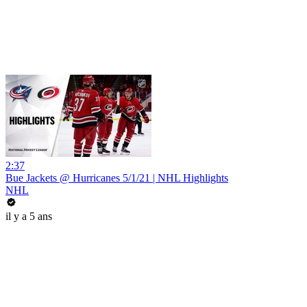
2:37
Bue Jackets @ Hurricanes 5/1/21 | NHL Highlights
NHL
il y a 5 ans