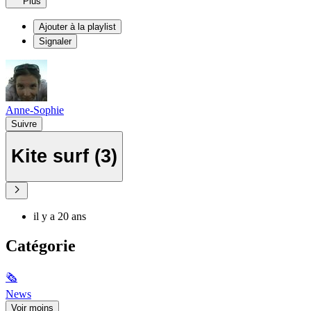
Plus
Ajouter à la playlist
Signaler
Anne-Sophie
Suivre
Kite surf (3)
il y a 20 ans
Catégorie
🗞
News
Voir moins