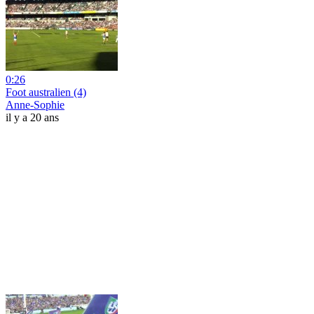
0:26
Foot australien (4)
Anne-Sophie
il y a 20 ans