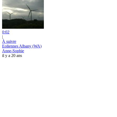
0:02
|
À suivre
Eoliennes Albany (WA)
Anne-Sophie
il y a 20 ans