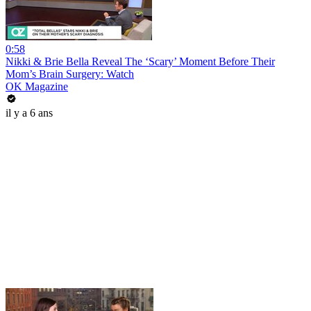
0:58
Nikki & Brie Bella Reveal The ‘Scary’ Moment Before Their
Mom’s Brain Surgery: Watch
OK Magazine
il y a 6 ans