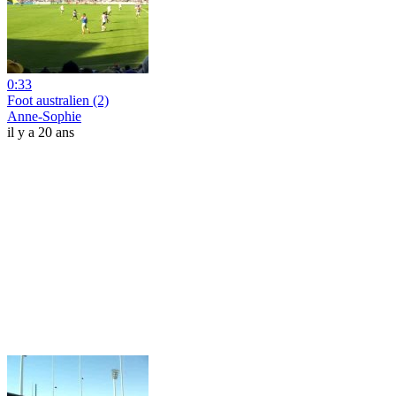
0:33
Foot australien (2)
Anne-Sophie
il y a 20 ans