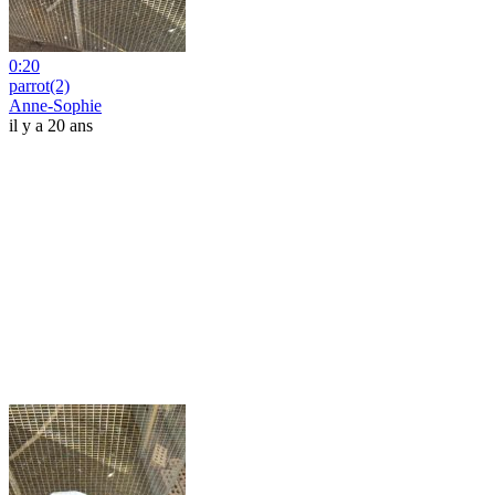
0:20
parrot(2)
Anne-Sophie
il y a 20 ans