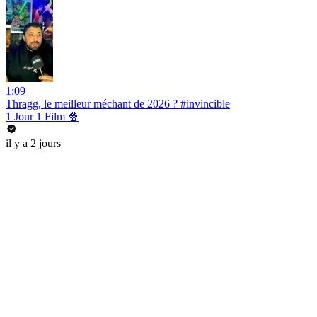
1:09
Thragg, le meilleur méchant de 2026 ? #invincible
1 Jour 1 Film 🍿
il y a 2 jours