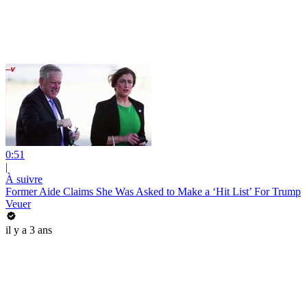
0:51
|
À suivre
Former Aide Claims She Was Asked to Make a ‘Hit List’ For Trump
Veuer
il y a 3 ans