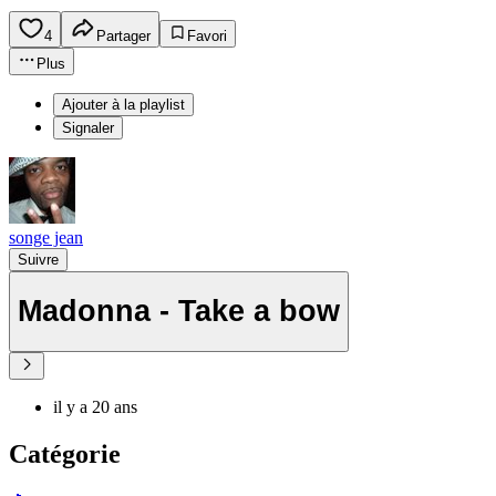
4
Partager
Favori
Plus
Ajouter à la playlist
Signaler
songe jean
Suivre
Madonna - Take a bow
il y a 20 ans
Catégorie