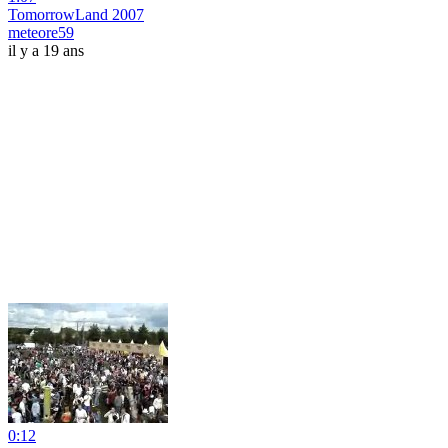
TomorrowLand 2007
meteore59
il y a 19 ans
0:12