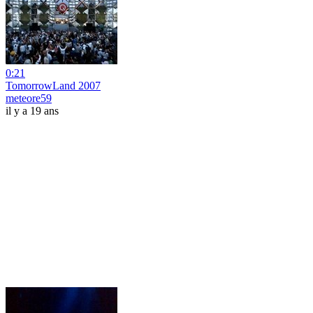
0:21
TomorrowLand 2007
meteore59
il y a 19 ans