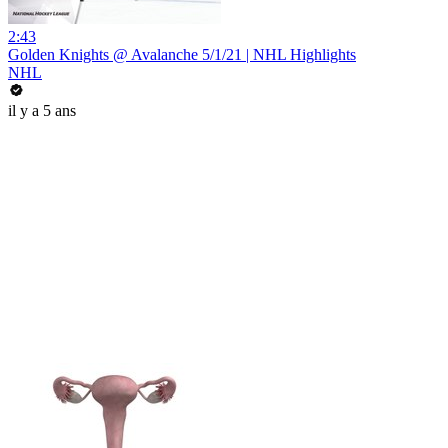
2:43
Golden Knights @ Avalanche 5/1/21 | NHL Highlights
NHL
il y a 5 ans