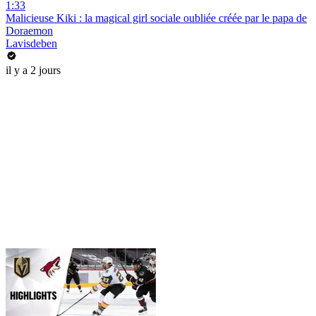
1:33
Malicieuse Kiki : la magical girl sociale oubliée créée par le papa de
Doraemon
Lavisdeben
il y a 2 jours