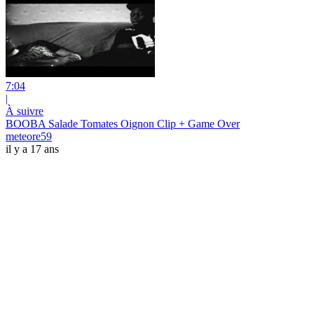
7:04
|
À suivre
BOOBA Salade Tomates Oignon Clip + Game Over
meteore59
il y a 17 ans