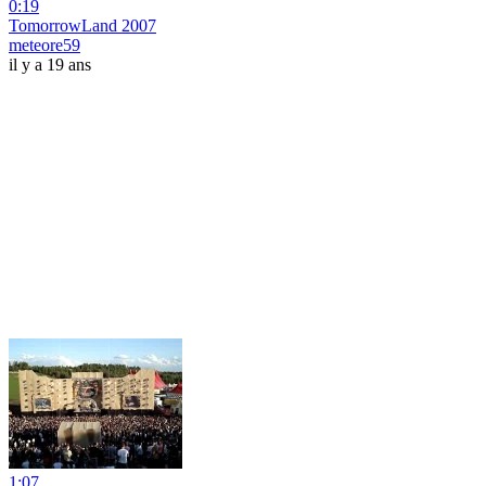
0:19
TomorrowLand 2007
meteore59
il y a 19 ans
1:07