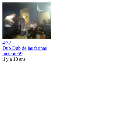
4:32
Dub Dub de las farinas
meteore59
il y a 18 ans