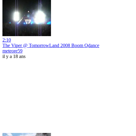
2:10
The Viper @ TomorrowLand 2008 Boom Qdance
meteore59
il y a 18 ans