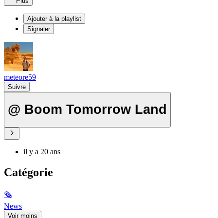
Plus
Ajouter à la playlist
Signaler
meteore59
Suivre
@ Boom Tomorrow Land
il y a 20 ans
Catégorie
🗞
News
Voir moins