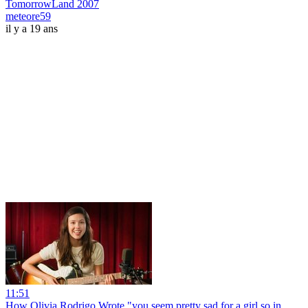
TomorrowLand 2007
meteore59
il y a 19 ans
11:51
How Olivia Rodrigo Wrote "you seem pretty sad for a girl so in