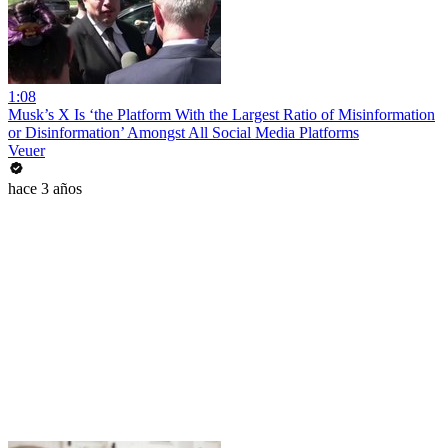
1:08
Musk’s X Is ‘the Platform With the Largest Ratio of Misinformation
or Disinformation’ Amongst All Social Media Platforms
Veuer
hace 3 años