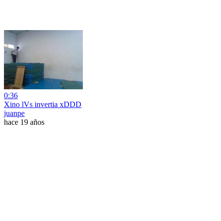
0:36
Xino lVs invertia xDDD
juanpe
hace 19 años