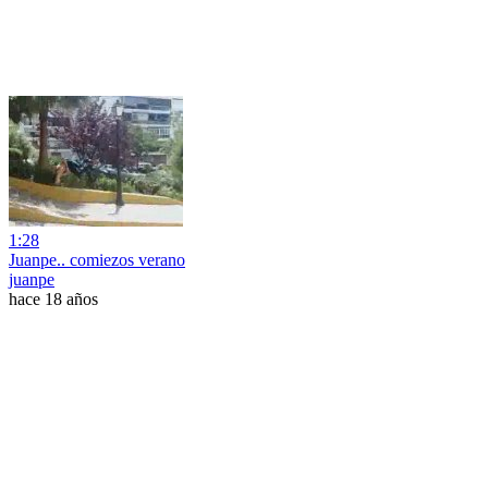
1:28
Juanpe.. comiezos verano
juanpe
hace 18 años