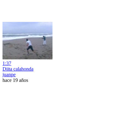
1:37
Diita calahonda
juanpe
hace 19 años