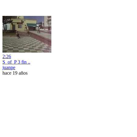
2:26
S_of_P 3 fin ..
juanpe
hace 19 años