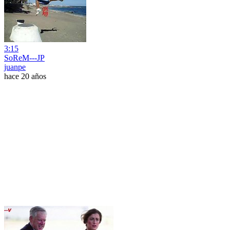
3:15
SoReM---JP
juanpe
hace 20 años