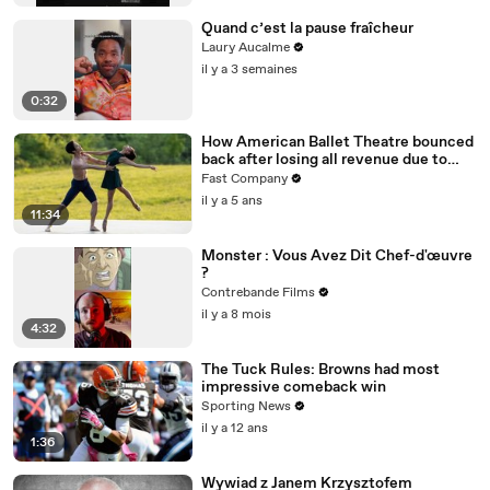
Quand c’est la pause fraîcheur
Laury Aucalme
il y a 3 semaines
0:32
How American Ballet Theatre bounced
back after losing all revenue due to
COVID
Fast Company
il y a 5 ans
11:34
Monster : Vous Avez Dit Chef-d'œuvre
?
Contrebande Films
il y a 8 mois
4:32
The Tuck Rules: Browns had most
impressive comeback win
Sporting News
il y a 12 ans
1:36
Wywiad z Janem Krzysztofem