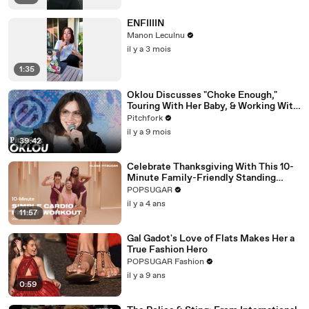
ENFIIIIN
Manon Leculnu
il y a 3 mois
1:35
Oklou Discusses "Choke Enough,"
Touring With Her Baby, & Working With
FKA twigs
Pitchfork
il y a 9 mois
39:42
Celebrate Thanksgiving With This 10-
Minute Family-Friendly Standing
Cardio Workout
POPSUGAR
il y a 4 ans
11:57
Gal Gadot's Love of Flats Makes Her a
True Fashion Hero
POPSUGAR Fashion
il y a 9 ans
0:59