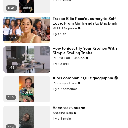
il y a 2 mois
0:45
Tracee Ellis Ross’s Journey to Self
Love, From Girlfriends to Black-ish
SELF Magazine
il y a 1 an
10:23
How to Beautify Your Kitchen With
Simple Styling Tricks
POPSUGAR Fashion
il y a 5 ans
1:48
Alors combien ? Quiz géographie 🌍
Pierrespectives
il y a 7 semaines
1:15
Acceptez vous ❤️
Antoine Delp
il y a 3 mois
1:13