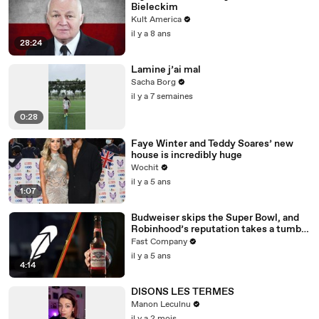
Bieleckim
Kult America
il y a 8 ans
28:24
Lamine j’ai mal
Sacha Borg
il y a 7 semaines
0:28
Faye Winter and Teddy Soares’ new
house is incredibly huge
Wochit
il y a 5 ans
1:07
Budweiser skips the Super Bowl, and
Robinhood’s reputation takes a tumble
—brand hit and miss of the week
Fast Company
il y a 5 ans
4:14
DISONS LES TERMES
Manon Leculnu