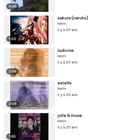
4:26
sakura (naruto)
kevin
il y a 20 ans
1:03
ludivine
kevin
il y a 20 ans
3:58
estelle
kevin
il y a 20 ans
2:06
julie & muse
kevin
il y a 20 ans
1:55