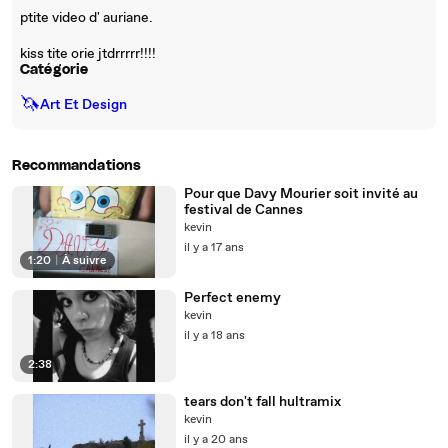
ptite video d' auriane.
kiss tite orie jtdrrrrr!!!!
Catégorie
🦄
Art Et Design
Recommandations
Pour que Davy Mourier soit invité au
festival de Cannes
kevin
il y a 17 ans
1:20
|
À suivre
Perfect enemy
kevin
il y a 18 ans
2:38
tears don't fall hultramix
kevin
il y a 20 ans