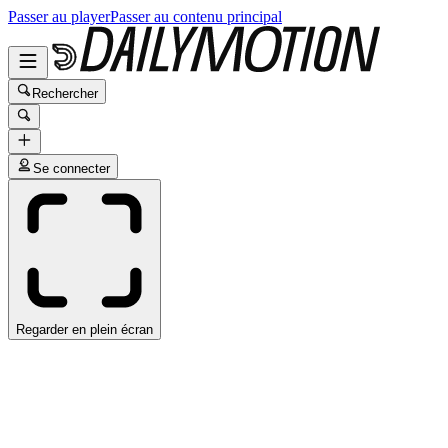
Passer au player
Passer au contenu principal
Rechercher
Se connecter
Regarder en plein écran