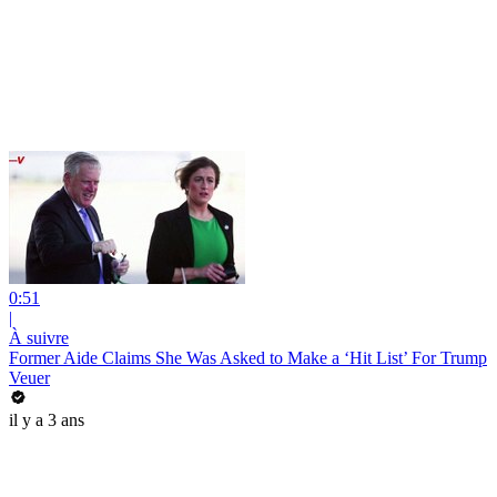
0:51
|
À suivre
Former Aide Claims She Was Asked to Make a ‘Hit List’ For Trump
Veuer
il y a 3 ans