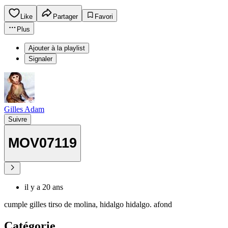
Like
Partager
Favori
Plus
Ajouter à la playlist
Signaler
Gilles Adam
Suivre
MOV07119
il y a 20 ans
cumple gilles tirso de molina, hidalgo hidalgo. afond
Catégorie