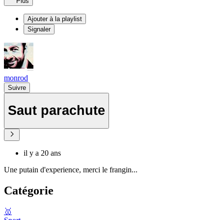
Plus
Ajouter à la playlist
Signaler
monrod
Suivre
Saut parachute
il y a 20 ans
Une putain d'experience, merci le frangin...
Catégorie
🥇