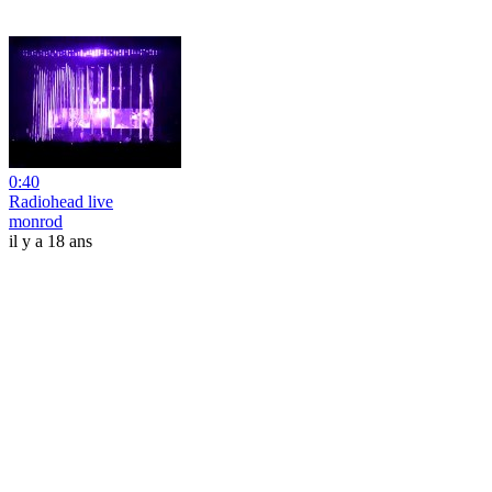
0:40
Radiohead live
monrod
il y a 18 ans