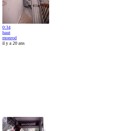
0:34
haut
monrod
il y a 20 ans