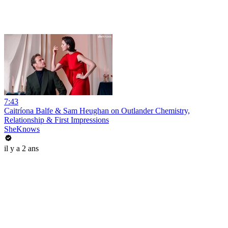
7:43
Caitríona Balfe & Sam Heughan on Outlander Chemistry,
Relationship & First Impressions
SheKnows
il y a 2 ans