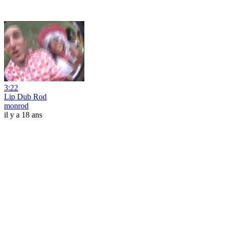
3:22
Lip Dub Rod
monrod
il y a 18 ans