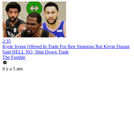
2:35
Kyrie Irving Offered In Trade For Ben Simmons But Kevin Durant
Said HELL NO, Shut Down Trade
The Fumble
il y a 5 ans