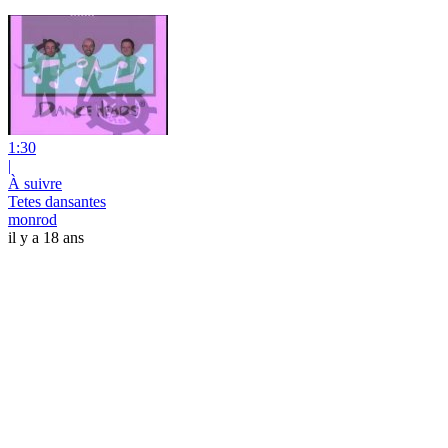
1:30
|
À suivre
Tetes dansantes
monrod
il y a 18 ans