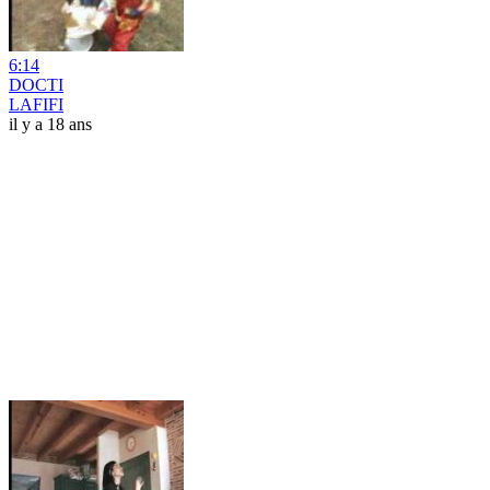
6:14
DOCTI
LAFIFI
il y a 18 ans