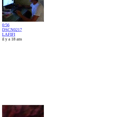
0:56
DSCN0217
LAFIFI
il y a 18 ans