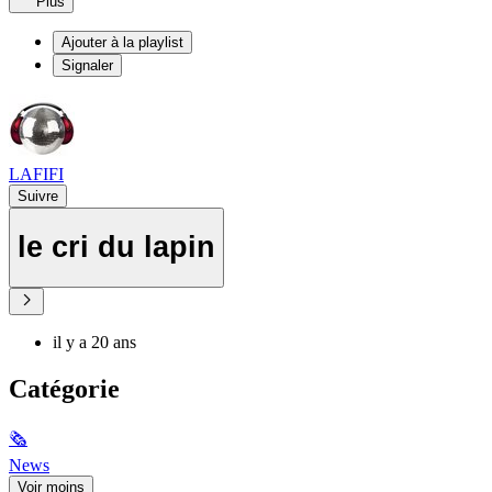
Plus
Ajouter à la playlist
Signaler
LAFIFI
Suivre
le cri du lapin
il y a 20 ans
Catégorie
🗞
News
Voir moins