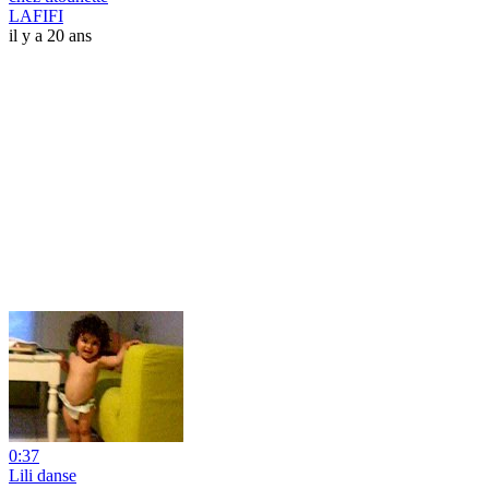
LAFIFI
il y a 20 ans
0:37
Lili danse