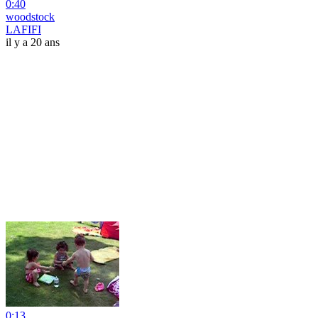
0:40
woodstock
LAFIFI
il y a 20 ans
0:13