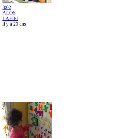
3:02
ALOS
LAFIFI
il y a 20 ans