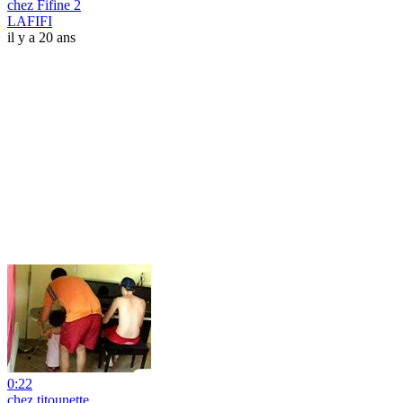
chez Fifine 2
LAFIFI
il y a 20 ans
0:22
chez titounette