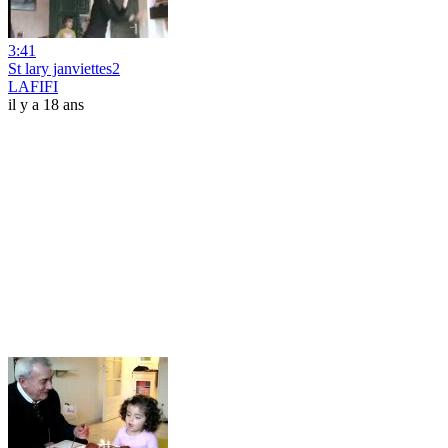
3:41
St lary janviettes2
LAFIFI
il y a 18 ans