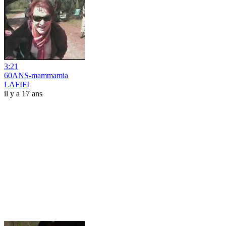
3:21
60ANS-mammamia
LAFIFI
il y a 17 ans