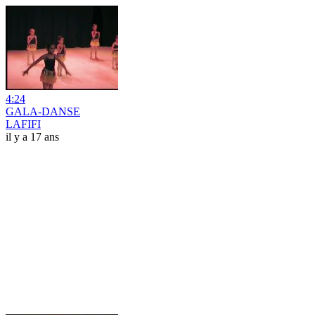
4:24
GALA-DANSE
LAFIFI
il y a 17 ans