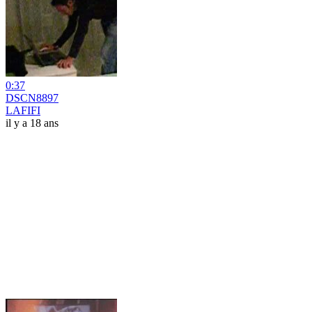
0:37
DSCN8897
LAFIFI
il y a 18 ans