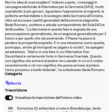
Non ho idea di cosa sceglierò".Indecisi a parte, i messaggi in
campagna elettorale di Alternativa per la Germania (AFd), rivolti
soprattutto ai più giovani, riguardano l'opposizione ai migranti, le
politiche ambientaliste e di sostegno della Germania all'Ucraina,
oltre ad accusare i partiti generalisti dell'economia stagnante.
Beda Romano, scrittore e attuale corrispondente del Sole24Ore
da Bruxelles: "La Germania in questa fase è segnata da una
preoccupazione generalizzata, da un'angoscia generalizzata per il
futuro e per quello che sta avvenendo. Il Paese ha paura di
perdere la prosperità acquisita. E in una situazione come questa,
purtroppo, anche gli immigrati ne pagano lo scotto", ha spiegato
ad askanews. "Siamo in una fase in cui Alternative fuer
Deutchland è certamente forte in Germania Orientale. Questo
non significa che arriverà al potere nei Laender in cui si è votato
recentemente e ciò non significa che possa arrivare al potere
l'anno prossimo a livello federale", ha sottolineato Beda Romano.
Categoria
🗞
Novità
Trascrizione
Visualizza la trascrizione dell'intero video
00:
Domenica 22 settembre si vota in Brandeburgo, lando