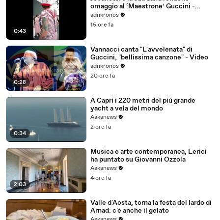
omaggio al ‘Maestrone’ Guccini -
Video
adnkronos
15 ore fa
0:43
Vannacci canta "L'avvelenata" di
Guccini, "bellissima canzone" - Video
adnkronos
20 ore fa
0:28
A Capri i 220 metri del più grande
yacht a vela del mondo
Askanews
2 ore fa
0:34
Musica e arte contemporanea, Lerici
ha puntato su Giovanni Ozzola
Askanews
4 ore fa
2:03
Valle d'Aosta, torna la festa del lardo di
Arnad: c'è anche il gelato
Askanews