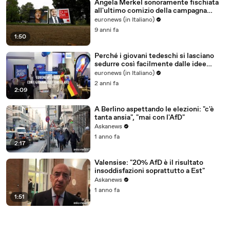
Angela Merkel sonoramente fischiata
all'ultimo comizio della campagna
elettorale
euronews (in Italiano)
9 anni fa
1:50
Perché i giovani tedeschi si lasciano
sedurre così facilmente dalle idee
dell'Afd
euronews (in Italiano)
2 anni fa
2:09
A Berlino aspettando le elezioni: "c'è
tanta ansia", "mai con l'AfD"
Askanews
1 anno fa
2:17
Valensise: "20% AfD è il risultato
insoddisfazioni soprattutto a Est"
Askanews
1 anno fa
1:51