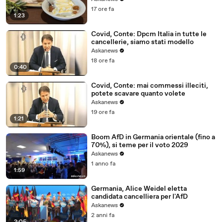
17 ore fa
1:23
Covid, Conte: Dpcm Italia in tutte le
cancellerie, siamo stati modello
Askanews
18 ore fa
0:40
Covid, Conte: mai commessi illeciti,
potete scavare quanto volete
Askanews
19 ore fa
1:21
Boom AfD in Germania orientale (fino a
70%), si teme per il voto 2029
Askanews
1 anno fa
1:59
Germania, Alice Weidel eletta
candidata cancelliera per l'AfD
Askanews
2 anni fa