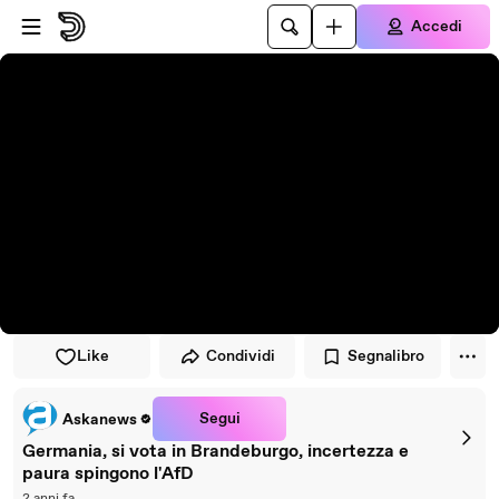
Vai al lettore
Passa al contenuto principale
Accedi
Like
Condividi
Segnalibro
Segui
Askanews
Germania, si vota in Brandeburgo, incertezza e
paura spingono l'AfD