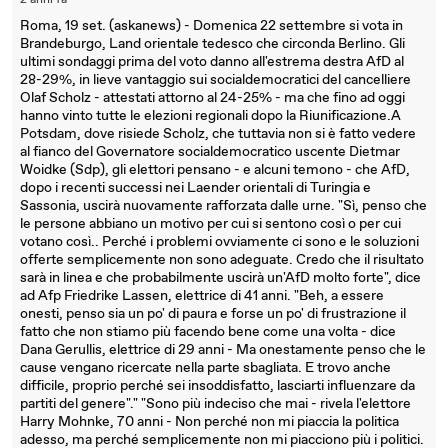
2 anni fa
Roma, 19 set. (askanews) - Domenica 22 settembre si vota in
Brandeburgo, Land orientale tedesco che circonda Berlino. Gli
ultimi sondaggi prima del voto danno all'estrema destra AfD al
28-29%, in lieve vantaggio sui socialdemocratici del cancelliere
Olaf Scholz - attestati attorno al 24-25% - ma che fino ad oggi
hanno vinto tutte le elezioni regionali dopo la Riunificazione.A
Potsdam, dove risiede Scholz, che tuttavia non si è fatto vedere
al fianco del Governatore socialdemocratico uscente Dietmar
Woidke (Sdp), gli elettori pensano - e alcuni temono - che AfD,
dopo i recenti successi nei Laender orientali di Turingia e
Sassonia, uscirà nuovamente rafforzata dalle urne. "Sì, penso che
le persone abbiano un motivo per cui si sentono così o per cui
votano così.. Perché i problemi ovviamente ci sono e le soluzioni
offerte semplicemente non sono adeguate. Credo che il risultato
sarà in linea e che probabilmente uscirà un'AfD molto forte", dice
ad Afp Friedrike Lassen, elettrice di 41 anni. "Beh, a essere
onesti, penso sia un po' di paura e forse un po' di frustrazione il
fatto che non stiamo più facendo bene come una volta - dice
Dana Gerullis, elettrice di 29 anni - Ma onestamente penso che le
cause vengano ricercate nella parte sbagliata. E trovo anche
difficile, proprio perché sei insoddisfatto, lasciarti influenzare da
partiti del genere"." "Sono più indeciso che mai - rivela l'elettore
Harry Mohnke, 70 anni - Non perché non mi piaccia la politica
adesso, ma perché semplicemente non mi piacciono più i politici.