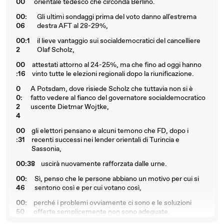
00
orientale tedesco che circonda Berlino.
00:
Gli ultimi sondaggi prima del voto danno all'estrema
06
destra AFT al 28-29%,
00:1
il lieve vantaggio sui socialdemocratici del cancelliere
2
Olaf Scholz,
00
attestati attorno al 24-25%, ma che fino ad oggi hanno
:16
vinto tutte le elezioni regionali dopo la riunificazione.
0
A Potsdam, dove risiede Scholz che tuttavia non si è
0:
fatto vedere al fianco del governatore socialdemocratico
2
uscente Dietmar Wojtke,
4
00
gli elettori pensano e alcuni temono che FD, dopo i
:31
recenti successi nei lender orientali di Turincia e
Sassonia,
00:38
uscirà nuovamente rafforzata dalle urne.
00:
Sì, penso che le persone abbiano un motivo per cui si
46
sentono così e per cui votano così,
00:
perché i problemi ovviamente ci sono e le soluzioni
50
offerte semplicemente non sono adeguate.