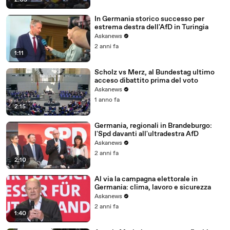
2:05
In Germania storico successo per
estrema destra dell'AfD in Turingia
Askanews
2 anni fa
1:11
Scholz vs Merz, al Bundestag ultimo
acceso dibattito prima del voto
Askanews
1 anno fa
2:15
Germania, regionali in Brandeburgo:
l'Spd davanti all'ultradestra AfD
Askanews
2 anni fa
2:10
Al via la campagna elettorale in
Germania: clima, lavoro e sicurezza
Askanews
2 anni fa
1:40