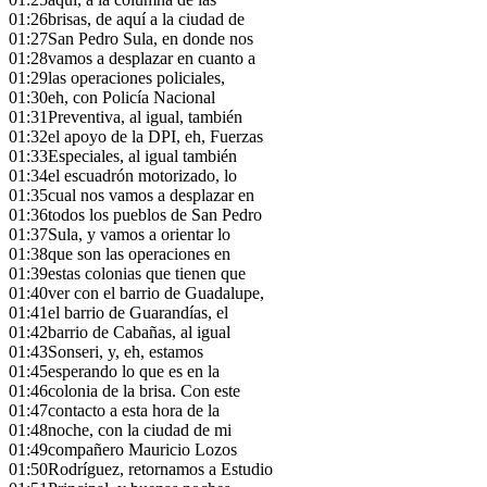
01:26
brisas, de aquí a la ciudad de
01:27
San Pedro Sula, en donde nos
01:28
vamos a desplazar en cuanto a
01:29
las operaciones policiales,
01:30
eh, con Policía Nacional
01:31
Preventiva, al igual, también
01:32
el apoyo de la DPI, eh, Fuerzas
01:33
Especiales, al igual también
01:34
el escuadrón motorizado, lo
01:35
cual nos vamos a desplazar en
01:36
todos los pueblos de San Pedro
01:37
Sula, y vamos a orientar lo
01:38
que son las operaciones en
01:39
estas colonias que tienen que
01:40
ver con el barrio de Guadalupe,
01:41
el barrio de Guarandías, el
01:42
barrio de Cabañas, al igual
01:43
Sonseri, y, eh, estamos
01:45
esperando lo que es en la
01:46
colonia de la brisa. Con este
01:47
contacto a esta hora de la
01:48
noche, con la ciudad de mi
01:49
compañero Mauricio Lozos
01:50
Rodríguez, retornamos a Estudio