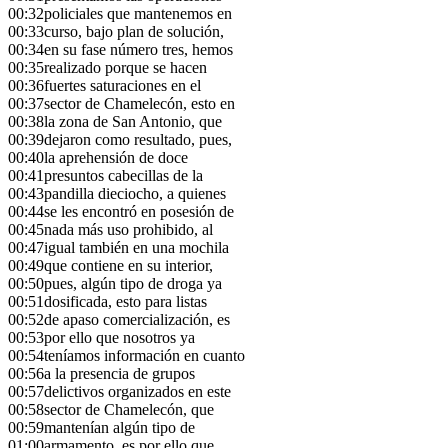
00:32
policiales que mantenemos en
00:33
curso, bajo plan de solución,
00:34
en su fase número tres, hemos
00:35
realizado porque se hacen
00:36
fuertes saturaciones en el
00:37
sector de Chamelecón, esto en
00:38
la zona de San Antonio, que
00:39
dejaron como resultado, pues,
00:40
la aprehensión de doce
00:41
presuntos cabecillas de la
00:43
pandilla dieciocho, a quienes
00:44
se les encontró en posesión de
00:45
nada más uso prohibido, al
00:47
igual también en una mochila
00:49
que contiene en su interior,
00:50
pues, algún tipo de droga ya
00:51
dosificada, esto para listas
00:52
de apaso comercialización, es
00:53
por ello que nosotros ya
00:54
teníamos información en cuanto
00:56
a la presencia de grupos
00:57
delictivos organizados en este
00:58
sector de Chamelecón, que
00:59
mantenían algún tipo de
01:00
armamento, es por ello que