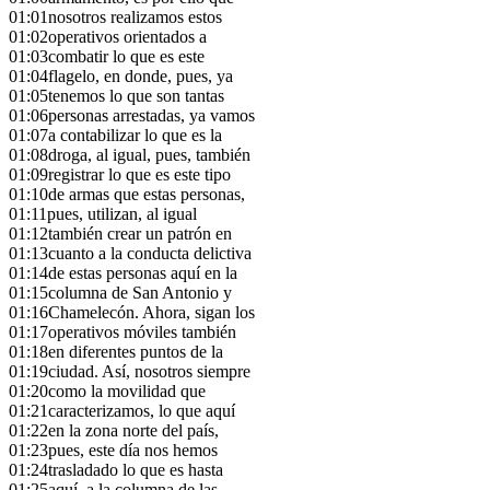
01:01
nosotros realizamos estos
01:02
operativos orientados a
01:03
combatir lo que es este
01:04
flagelo, en donde, pues, ya
01:05
tenemos lo que son tantas
01:06
personas arrestadas, ya vamos
01:07
a contabilizar lo que es la
01:08
droga, al igual, pues, también
01:09
registrar lo que es este tipo
01:10
de armas que estas personas,
01:11
pues, utilizan, al igual
01:12
también crear un patrón en
01:13
cuanto a la conducta delictiva
01:14
de estas personas aquí en la
01:15
columna de San Antonio y
01:16
Chamelecón. Ahora, sigan los
01:17
operativos móviles también
01:18
en diferentes puntos de la
01:19
ciudad. Así, nosotros siempre
01:20
como la movilidad que
01:21
caracterizamos, lo que aquí
01:22
en la zona norte del país,
01:23
pues, este día nos hemos
01:24
trasladado lo que es hasta
01:25
aquí, a la columna de las