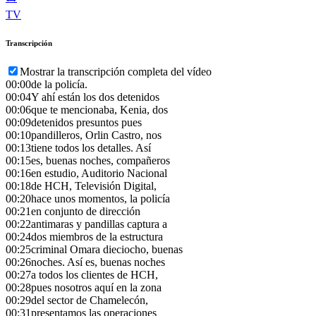
TV
Transcripción
Mostrar la transcripción completa del vídeo
00:00
de la policía.
00:04
Y ahí están los dos detenidos
00:06
que te mencionaba, Kenia, dos
00:09
detenidos presuntos pues
00:10
pandilleros, Orlin Castro, nos
00:13
tiene todos los detalles. Así
00:15
es, buenas noches, compañeros
00:16
en estudio, Auditorio Nacional
00:18
de HCH, Televisión Digital,
00:20
hace unos momentos, la policía
00:21
en conjunto de dirección
00:22
antimaras y pandillas captura a
00:24
dos miembros de la estructura
00:25
criminal Omara dieciocho, buenas
00:26
noches. Así es, buenas noches
00:27
a todos los clientes de HCH,
00:28
pues nosotros aquí en la zona
00:29
del sector de Chamelecón,
00:31
presentamos las operaciones