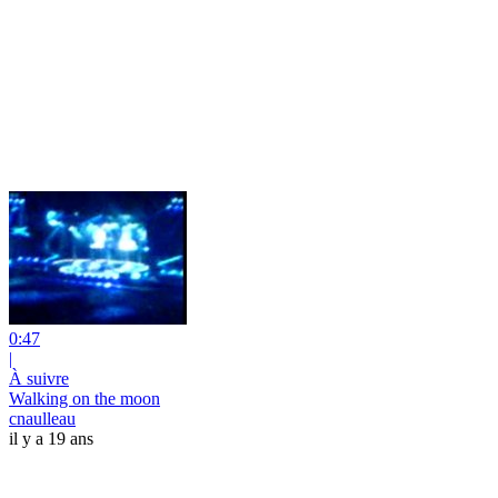
0:47
|
À suivre
Walking on the moon
cnaulleau
il y a 19 ans