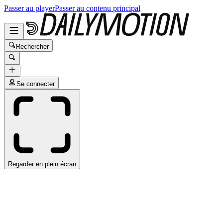
Passer au player
Passer au contenu principal
Rechercher
Se connecter
Regarder en plein écran