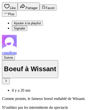
Like
Partager
Favori
Plus
Ajouter à la playlist
Signaler
cnaulleau
Suivre
Boeuf à Wissant
il y a 20 ans
Comme promis, le fameux boeuf endiablé de Wissant.
N'oubliez pas les intermittents du spectacle