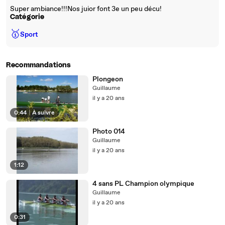
Super ambiance!!!Nos juior font 3e un peu décu!
Catégorie
🥇
Sport
Recommandations
Plongeon
Guillaume
il y a 20 ans
0:44
|
À suivre
Photo 014
Guillaume
il y a 20 ans
1:12
4 sans PL Champion olympique
Guillaume
il y a 20 ans
0:31