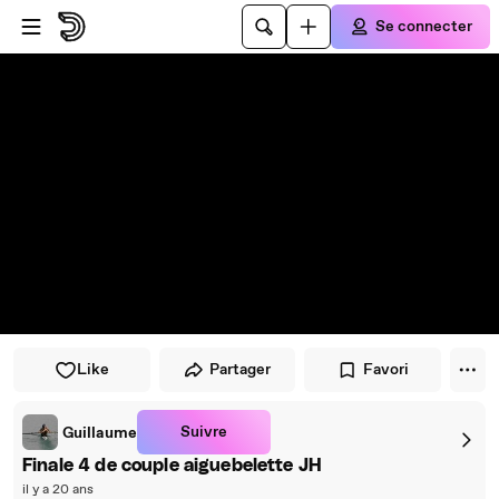
Passer au player
Passer au contenu principal
Se connecter
Like
Partager
Favori
Suivre
Guillaume
Finale 4 de couple aiguebelette JH
il y a 20 ans