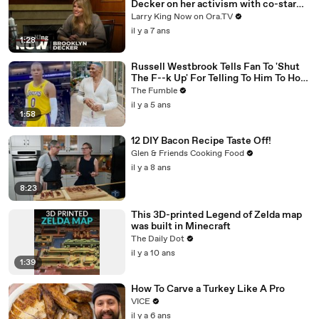
Decker on her activism with co-star
Jane Fonda
Larry King Now on Ora.TV
il y a 7 ans
1:28
Russell Westbrook Tells Fan To 'Shut
The F--k Up' For Telling To Him To How
To Play Better
The Fumble
il y a 5 ans
1:58
12 DIY Bacon Recipe Taste Off!
Glen & Friends Cooking Food
il y a 8 ans
8:23
This 3D-printed Legend of Zelda map
was built in Minecraft
The Daily Dot
il y a 10 ans
1:39
How To Carve a Turkey Like A Pro
VICE
il y a 6 ans