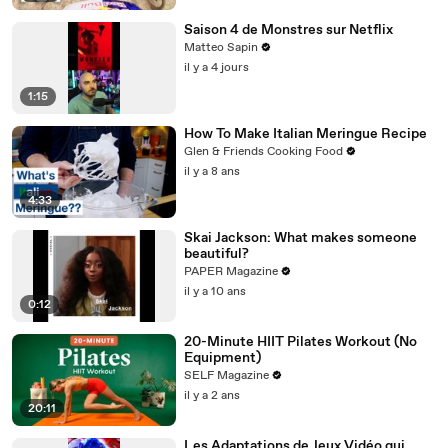
Saison 4 de Monstres sur Netflix
Matteo Sapin
il y a 4 jours
1:15
How To Make Italian Meringue Recipe
Glen & Friends Cooking Food
il y a 8 ans
4:33
Skai Jackson: What makes someone
beautiful?
PAPER Magazine
il y a 10 ans
0:12
20-Minute HIIT Pilates Workout (No
Equipment)
SELF Magazine
il y a 2 ans
20:11
Les Adaptations de Jeux Vidéo qui