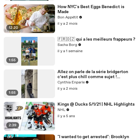
How NYC's Best Eggs Benedict is
Made
Bon Appétit
il y a 2 mois
12:20
🇫🇷🇩🇿 qui a les meilleurs frappeurs ?
Sacha Borg
il y a 1 semaine
1:55
Allez on parle de la série bridgerton
c’est plus chill comme sujet !
#histoire
Cynthia Enparle
il y a 2 mois
1:55
Kings @ Ducks 5/1/21 | NHL Highlights
NHL
il y a 5 ans
2:39
"I wanted to get arrested": Brooklyn