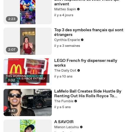
arrivent
Matteo Sapin
il y a 4 jours
2:23
Top 3 des symboles français qui sont
étrangers
Cynthia Enparle
il y a 3 semaines
2:07
LEGO French fry dispenser really
works
The Daily Dot
il y a 10 ans
1:02
LaMelo Ball Creates Side Hustle By
Renting Out His Rolls Royce To
Women Who Want To FLEX On The
The Fumble
Gram
il y a 5 ans
3:47
A SAVOIR
Manon Leculnu