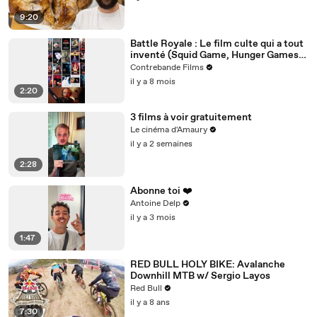
9:20
Battle Royale : Le film culte qui a tout
inventé (Squid Game, Hunger Games,
Fortnite)
Contrebande Films
il y a 8 mois
2:20
3 films à voir gratuitement
Le cinéma d'Amaury
il y a 2 semaines
2:28
Abonne toi ❤️
Antoine Delp
il y a 3 mois
1:47
RED BULL HOLY BIKE: Avalanche
Downhill MTB w/ Sergio Layos
Red Bull
il y a 8 ans
7:30