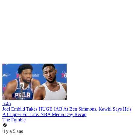
5:45
Joel Embiid Takes HUGE JAB At Ben Simmons, Kawhi Says He's
A Clipper For Life: NBA Media Day Recap
The Fumble
il y a 5 ans