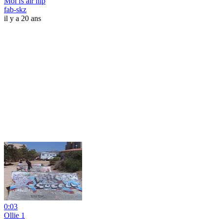
Moi fs air hip
fab-skz
il y a 20 ans
0:03
Ollie 1