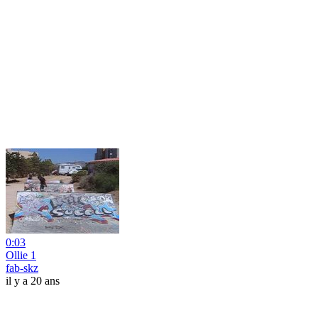
0:03
Ollie 1
fab-skz
il y a 20 ans