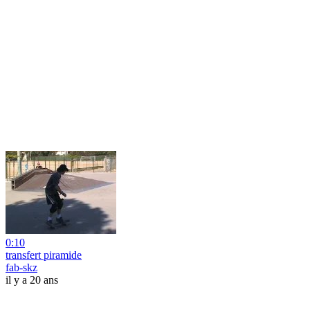
0:10
transfert piramide
fab-skz
il y a 20 ans