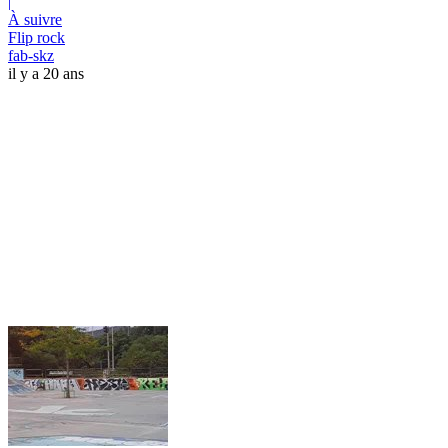
|
À suivre
Flip rock
fab-skz
il y a 20 ans