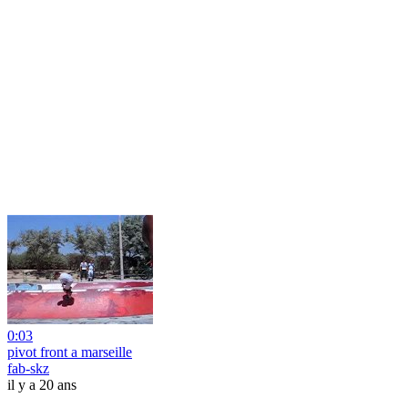
0:03
pivot front a marseille
fab-skz
il y a 20 ans