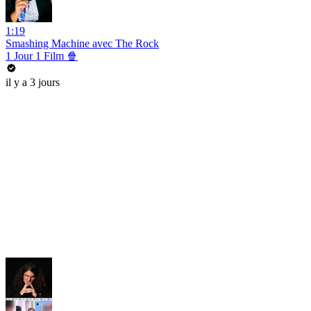
1:19
Smashing Machine avec The Rock
1 Jour 1 Film 🍿
il y a 3 jours