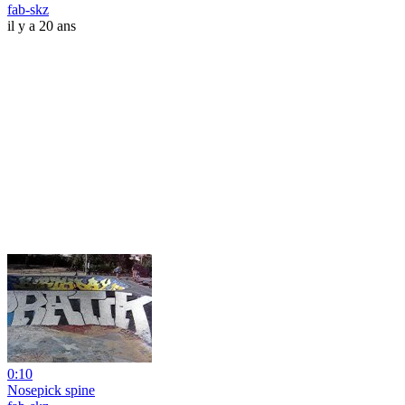
fab-skz
il y a 20 ans
0:10
Nosepick spine