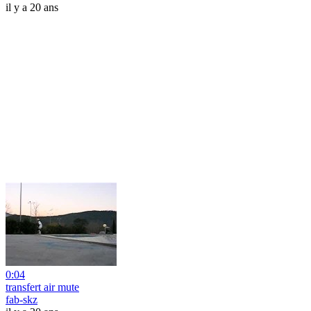
il y a 20 ans
0:04
transfert air mute
fab-skz