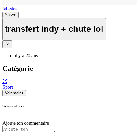
fab-skz
Suivre
transfert indy + chute lol
il y a 20 ans
Catégorie
🥇
Sport
Voir moins
Commentaires
Ajoute ton commentaire