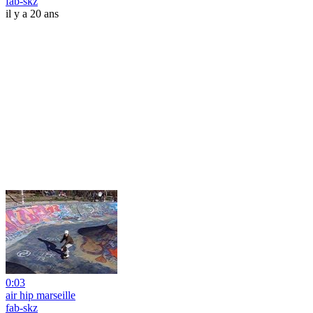
fab-skz
il y a 20 ans
0:03
air hip marseille
fab-skz