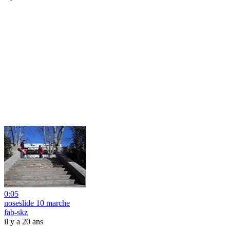
0:05
noseslide 10 marche
fab-skz
il y a 20 ans