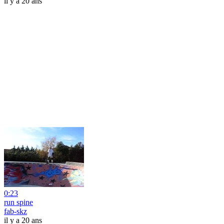
il y a 20 ans
0:23
run spine
fab-skz
il y a 20 ans