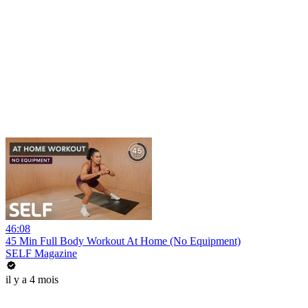
46:08
45 Min Full Body Workout At Home (No Equipment)
SELF Magazine
il y a 4 mois