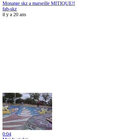
Monatge skz a marseille MITIQUE!!
fab-skz
il y a 20 ans
0:04