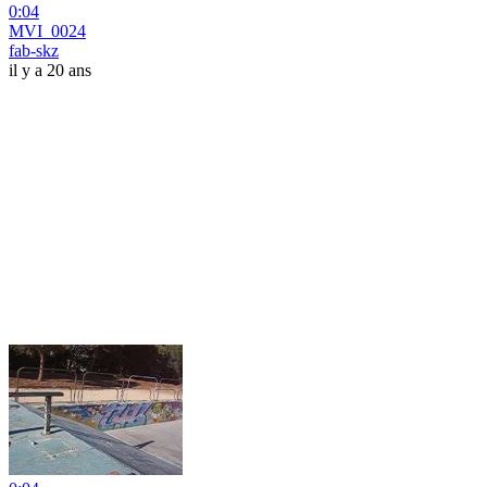
0:04
MVI_0024
fab-skz
il y a 20 ans