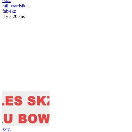
0:04
rail boardslide
fab-skz
il y a 20 ans
6:18