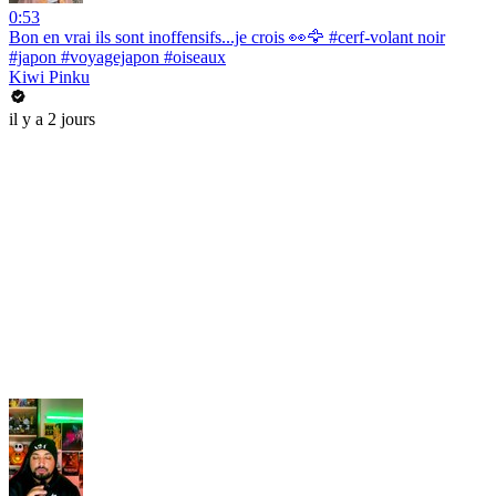
0:53
Bon en vrai ils sont inoffensifs...je crois 👀🦅 #cerf-volant noir
#japon #voyagejapon #oiseaux
Kiwi Pinku
il y a 2 jours