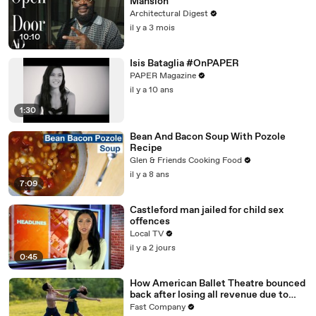
Mansion
Architectural Digest
il y a 3 mois
10:10
Isis Bataglia #OnPAPER
PAPER Magazine
il y a 10 ans
1:30
Bean And Bacon Soup With Pozole
Recipe
Glen & Friends Cooking Food
il y a 8 ans
7:09
Castleford man jailed for child sex
offences
Local TV
il y a 2 jours
0:45
How American Ballet Theatre bounced
back after losing all revenue due to
COVID
Fast Company