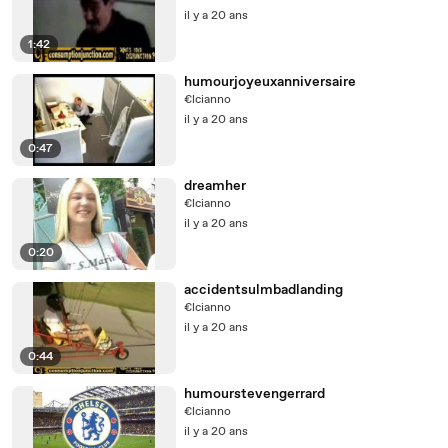
il y a 20 ans
1:42
humourjoyeuxanniversaire
€lcianno
il y a 20 ans
0:47
dreamher
€lcianno
il y a 20 ans
0:20
accidentsulmbadlanding
€lcianno
il y a 20 ans
0:44
humourstevengerrard
€lcianno
il y a 20 ans