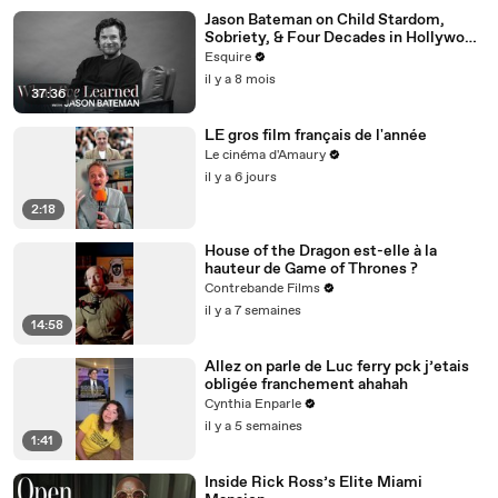
Jason Bateman on Child Stardom,
Sobriety, & Four Decades in Hollywood
| What I’ve Learned | Esquire
Esquire
il y a 8 mois
37:36
LE gros film français de l'année
Le cinéma d'Amaury
il y a 6 jours
2:18
House of the Dragon est-elle à la
hauteur de Game of Thrones ?
Contrebande Films
il y a 7 semaines
14:58
Allez on parle de Luc ferry pck j’etais
obligée franchement ahahah
Cynthia Enparle
il y a 5 semaines
1:41
Inside Rick Ross’s Elite Miami