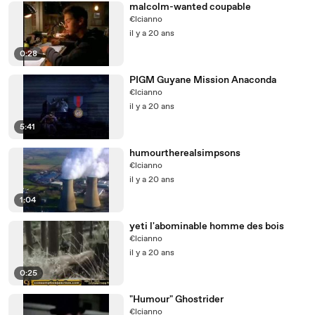
malcolm-wanted coupable
€lcianno
il y a 20 ans
0:28
PIGM Guyane Mission Anaconda
€lcianno
il y a 20 ans
5:41
humourtherealsimpsons
€lcianno
il y a 20 ans
1:04
yeti l'abominable homme des bois
€lcianno
il y a 20 ans
0:25
"Humour" Ghostrider
€lcianno