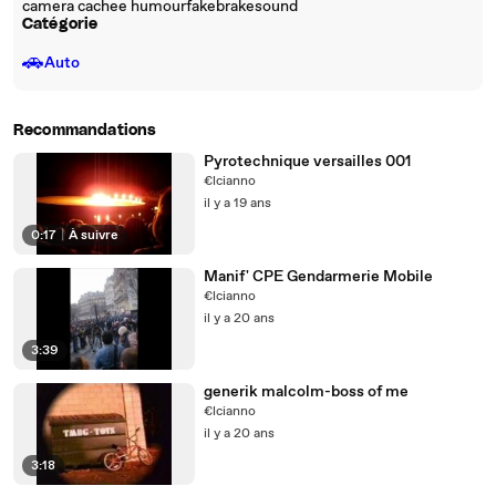
camera cachee humourfakebrakesound
Catégorie
🚗
Auto
Recommandations
Pyrotechnique versailles 001
€lcianno
il y a 19 ans
0:17
|
À suivre
Manif' CPE Gendarmerie Mobile
€lcianno
il y a 20 ans
3:39
generik malcolm-boss of me
€lcianno
il y a 20 ans
3:18