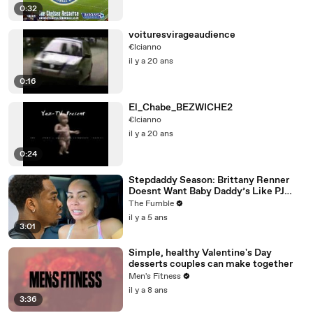
0:32
voituresvirageaudience
€lcianno
il y a 20 ans
0:16
El_Chabe_BEZWICHE2
€lcianno
il y a 20 ans
0:24
Stepdaddy Season: Brittany Renner
Doesnt Want Baby Daddy’s Like PJ
Washington To Block Her Blessings
The Fumble
il y a 5 ans
3:01
Simple, healthy Valentine's Day
desserts couples can make together
Men's Fitness
il y a 8 ans
3:36