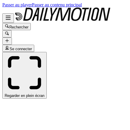
Passer au player
Passer au contenu principal
Rechercher
Se connecter
Regarder en plein écran