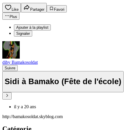
Like
Partager
Favori
Plus
Ajouter à la playlist
Signaler
diby Bamakosoldat
Suivre
Sidi à Bamako (Fête de l'école)
il y a 20 ans
http://bamakosoldat.skyblog.com
Catégorie