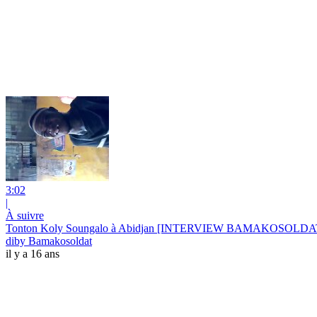
3:02
|
À suivre
Tonton Koly Soungalo à Abidjan [INTERVIEW BAMAKOSOLDA
diby Bamakosoldat
il y a 16 ans