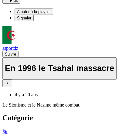
Plus
Ajouter à la playlist
Signaler
ssportdz
Suivre
En 1996 le Tsahal massacre
il y a 20 ans
Le Sionisme et le Nasime même combat.
Catégorie
🗞