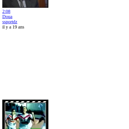
2:08
Doua
ssportdz
il y a 19 ans