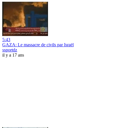
5:43
GAZA: Le massacre de civils par Israël
ssportdz
il y a 17 ans