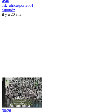
4:46
Jsk_africasport2001
ssportdz
il y a 20 ans
30:26