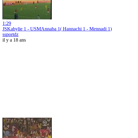
1:29
JSKabylie 1 - USMAnnaba 1( Hannachi 1 - Mennadi 1)
ssportdz
il y a 18 ans