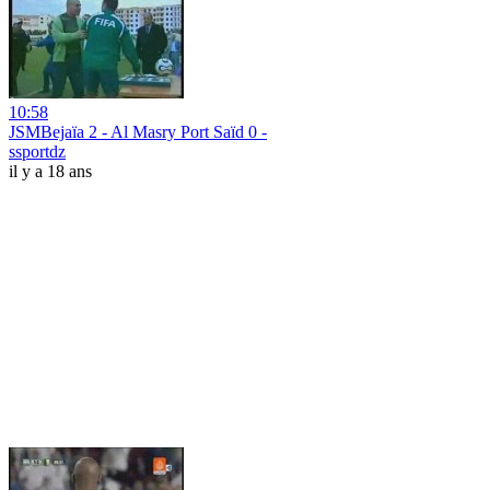
10:58
JSMBejaïa 2 - Al Masry Port Saïd 0 -
ssportdz
il y a 18 ans