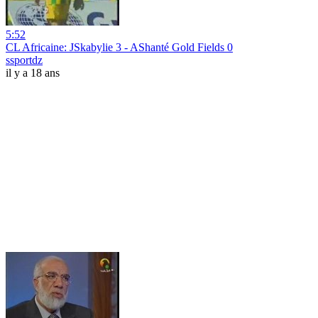
5:52
CL Africaine: JSkabylie 3 - AShanté Gold Fields 0
ssportdz
il y a 18 ans