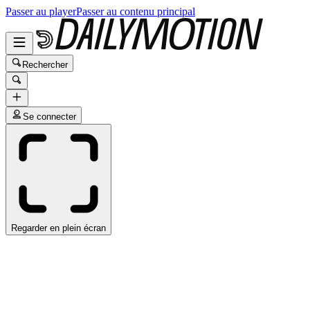
Passer au player
Passer au contenu principal
Rechercher
Se connecter
Regarder en plein écran