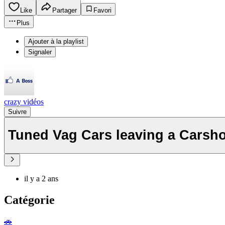
Like
Partager
Favori
Plus
Ajouter à la playlist
Signaler
crazy vidéos
Suivre
Tuned Vag Cars leaving a Carsh
il y a 2 ans
Catégorie
🚗