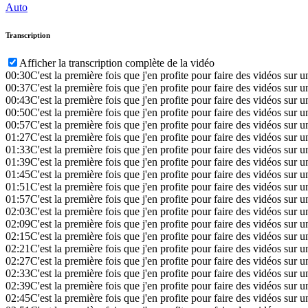
Auto
Transcription
Afficher la transcription complète de la vidéo
00:30
C'est la première fois que j'en profite pour faire des vidéos sur un
00:37
C'est la première fois que j'en profite pour faire des vidéos sur un
00:43
C'est la première fois que j'en profite pour faire des vidéos sur un
00:50
C'est la première fois que j'en profite pour faire des vidéos sur un
00:57
C'est la première fois que j'en profite pour faire des vidéos sur un
01:27
C'est la première fois que j'en profite pour faire des vidéos sur un
01:33
C'est la première fois que j'en profite pour faire des vidéos sur un
01:39
C'est la première fois que j'en profite pour faire des vidéos sur un
01:45
C'est la première fois que j'en profite pour faire des vidéos sur un
01:51
C'est la première fois que j'en profite pour faire des vidéos sur un
01:57
C'est la première fois que j'en profite pour faire des vidéos sur un
02:03
C'est la première fois que j'en profite pour faire des vidéos sur un
02:09
C'est la première fois que j'en profite pour faire des vidéos sur un
02:15
C'est la première fois que j'en profite pour faire des vidéos sur un
02:21
C'est la première fois que j'en profite pour faire des vidéos sur un
02:27
C'est la première fois que j'en profite pour faire des vidéos sur un
02:33
C'est la première fois que j'en profite pour faire des vidéos sur un
02:39
C'est la première fois que j'en profite pour faire des vidéos sur un
02:45
C'est la première fois que j'en profite pour faire des vidéos sur un