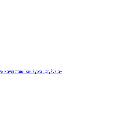
κάνει παιδί και έγινα Ιφιγένεια»