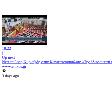
19:22
|
Up next
Νέα επίθεση Κυριαζίδη στην Κωνσταντοπούλου: «Της έδωσα ευχή να 
www.enikos.gr
3 days ago