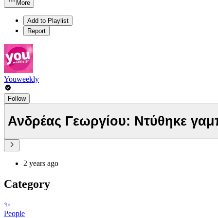
More
Add to Playlist
Report
Youweekly
Follow
Ανδρέας Γεωργίου: Ντύθηκε γαμπρ
2 years ago
Category
✨
People