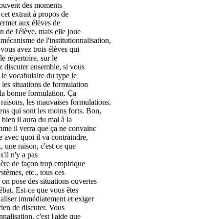
t souvent des moments
cet extrait à propos de
 permet aux élèves de
n de l'élève, mais elle joue
mécanisme de l'institutionnalisation,
 vous avez trois élèves qui
le répertoire, sur le
z discuter ensemble, si vous
r le vocabulaire du type le
 les situations de formulation
r la bonne formulation. Ça
 raisons, les mauvaises formulations,
ens qui sont les moins forts. Bon,
h bien il aura du mal à la
 comme il verra que ça ne convainc
ce avec quoi il va contraindre,
, une raison, c'est ce que
s'il n'y a pas
spère de façon trop empirique
tèmes, etc., tous ces
 on pose des situations ouvertes
ébat. Est-ce que vous êtes
nnaliser immédiatement et exiger
rien de discuter. Vous
nalisation, c'est l'aide que