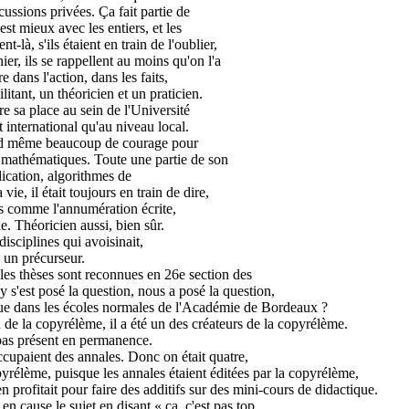
ussions privées. Ça fait partie de
'est mieux avec les entiers, et les
-là, s'ils étaient en train de l'oublier,
 hier, ils se rappellent au moins qu'on l'a
tre dans l'action, dans les faits,
militant, un théoricien et un praticien.
ire sa place au sein de l'Université
 international qu'au niveau local.
 quand même beaucoup de courage pour
us mathématiques. Toute une partie de son
lication, algorithmes de
vie, il était toujours en train de dire,
as comme l'annumération écrite,
le. Théoricien aussi, bien sûr.
isciplines qui avoisinait,
é un précurseur.
 les thèses sont reconnues en 26e section des
 s'est posé la question, nous a posé la question,
 que dans les écoles normales de l'Académie de Bordeaux ?
 de la copyrélème, il a été un des créateurs de la copyrélème.
t pas présent en permanence.
cupaient des annales. Donc on était quatre,
opyrélème, puisque les annales étaient éditées par la copyrélème,
 profitait pour faire des additifs sur des mini-cours de didactique.
n cause le sujet en disant « ça, c'est pas top,