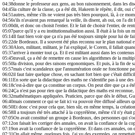
04:38
donne le professeur aux gens, au bon raisonnement, dans les disc
04:45
la culture de la classe, ça a été dit, Hakeem le répète, il dit, oui c
04:51
autres, même s'ils ne voient pas très bien pourquoi, là, à ce moment
04:56
s'ils n'avaient pas remarqué la veille, ils disent, ah oui, on l'a dit
05:00
dit, et donc on choisit l'entier. Et le fait de choisir l'entier, de ren
05:07
parce qu'il y a eu institutionnalisation aussi. Il était à la fois un 
05:14
Il faut bien voir que ça n'a pas été toujours simple pour lui de fa
05:22
de Bordeaux. Il a souvent été plus reconnu sur le plan national et
05:30
Alors, militant, militant, je l'ai expliqué, le Corem, il fallait
05:37
arriver à monter tout ça. Et il est militant aussi dans les conten
05:45
travail, ça a été de remettre en cause les algorithmes de la multip
05:50
la division, pour des raisons ergonomiques. Et puis, à la fin de sa 
05:57
mais c'est scandaleux que l'annumération orale ne fonctionne p
06:02
il faut faire quelque chose, en sachant fort bien que c'était diffici
06:11
En sorte que la didactique des maths ne s'identifie pas à une des d
06:18
c'est-à-dire que ça constitue un corpus. On peut dire que ça a ét
06:24
Ça n'est pas pour rien que la didactique des maths est reconnue,
06:32
mathématiques appliquées. Praticien, parce que dès le début, Guy
06:40
mais comment ce qui se fait ici va pouvoir être diffusé ailleurs
06:50
Et donc c'est pour cela que, bien sûr, en même temps, la création
06:58
Il a toujours été très attaché à la copyrélème, même s'il n'y étai
07:05
On avait constitué un groupe à Bordeaux, des personnes qui s'oc
07:12
on faisait les corriger des annales, on avait la confiance de la c
07:19
on avait la confiance de la copyrélème. Et dans ces annales, on en
07:31
On allait même, quelques fois, j'ai vu des exemples, on remettait e