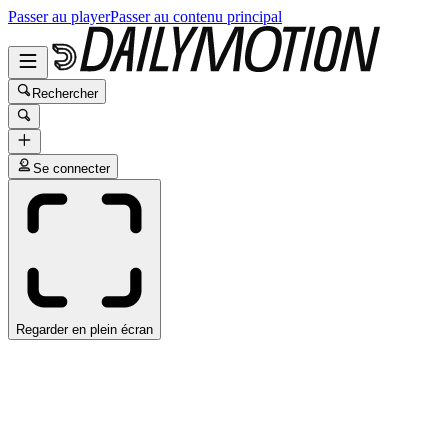
Passer au player
Passer au contenu principal
Rechercher
Se connecter
Regarder en plein écran