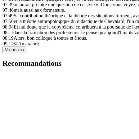
07:39
on aurait pu faire une question de ce style ». Donc vous voyez, 
07:46
mais aussi aux formateurs.
07:49
Sa contribution théorique et la théorie des situations forment, 
07:56
et la théorie anthropologique du didactique de Chevalard, l'un de
08:04
Et nul doute que la copyrélème contribuera à la poursuite de l'œ
08:11
dans la formation des professeurs. Je pense qu'aujourd'hui, ils v
08:19
Alors, bon colloque à toutes et à tous.
09:11
© Amara.org
Voir moins
Recommandations