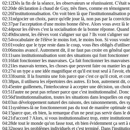
02:12
Dès la fin de la séance, les observateurs se réunissaient. C'étai
02:20
de déclaration à chaud de Guy, très fines, comme en témoignent 
02:26
l'institutionnalisation. On voit bien là que l'institutionnalisation
02:31
négocier un choix, parce qu'elle joue là, non pas par la convictio
02:37
par l'acceptation d'une moins bonne élève. Alors vous avez là le 
02:44
pour les élèves c'est la socialisation de la bonne réponse. Quand
02:49
discutent, les élèves vont s'aligner sur qui ? Ils vont s'aligner sur 
02:54
vocabulaire de l'élève le moins fort, le moins bon. Si vous voule
03:01
voulez que le type reste dans le coup, vous êtes obligés d'utilise
03:06
moins avancé. Autrement dit, il ne faut pas croire en général que
03:11
sans institutionnalisation sont des situations qui font fonctionne
03:16
fait fonctionner les mauvaises. Ça fait fonctionner les mauvaises
03:21
les mauvais termes, les choses que peuvent faire ou manier les g
03:27
si un type a une idée magnifique et qu'il est tout seul à l'avoir, e
03:33
fournir. Il la fournira une fois parce que c'est ce qu'il croit, et
03:38
pas, il utilisera les répertoires des autres. Et bon, autrement dit, 
03:45
entre guillemets, l'interlocuteur à accepter une décision, un choix
03:51
l'autre ne peut pas refuser parce que c'est institutionnalisé. Donc 
03:56
d'institutionnalisation, toutes les situations dans lesquelles on e
04:03
un développement naturel des raisons, des raisonnements, des sys
04:11
systèmes-là ne fonctionneront pas du tout de manière optimale si
04:15
parce que, eh bien, la remarque d'un ne peut pas servir dans le d
04:21
d'accord ? Alors, si vous institutionnalisez trop, entre institutio
04:28
de tout le monde qu'on fasse tout, eh bien évidemment ça sert à 
04:32
posez les problèmes individuels et c'est terminé. Dans l'institution