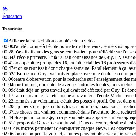
📚
Éducation
Transcription
Afficher la transcription complète de la vidéo
00:00
J'ai été nommé à l'école normale de Bordeaux, je me suis rappr
00:28
m'avait dit que des gens se réunissaient pour réfléchir sur l'en
00:34
à l'école primaire. Et là j'ai fait connaissance de Guy. Il y avai
00:41
on appelait le groupe des 16, en fait c'était les 16 professeurs d
00:47
et on se réunissait donc chaque semaine. Parallèlement à ça, avan
00:52
à Bordeaux, Guy avait mis en place avec une école le centre p
01:00
centre d'observation pour la recherche sur l'enseignement des ma
01:04
construction, une entente avec les autorités locales, trois mètre
01:09
c'était déjà un gros travail qui avait été effectué par Guy. Et donc
01:17
train en marche, j'ai été amené à travailler à l'école Michet avec 
01:22
nommés sur volontariat, c'était des postes à profil. On est dans 
01:29
et je peux dire que, en tous les cas pour moi, mais pour la recher
01:37
les choses ont vraiment commencé dans l'aventure de la recher
01:44
plus qu'un hommage, moi je souhaiterais apporter un témoignage
01:51
à propos de Guy et de son travail. Dans ce centre, destiné à l'ob
02:01
des micros permettent d'enregistrer chaque élève. Les observateur
02:06
comme on peut le voir ici, d'autres peuvent observer au travers d