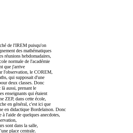
oché de l'IREM puisqu'on
seignement des mathématiques
t des réunions hebdomadaires,
'école normale de l'académie
t que j'arrive
our l'observation, le COREM,
ths, qui supposait d'une
s pour deux classes. Donc
 là aussi, prenant le
les enseignants qui étaient
une ZEP, dans cette école,
che en général, c'est ici que
che en didactique Bordelaison. Donc
 à l'aide de quelques anecdotes,
servation,
s sont dans la salle,
'une place centrale.