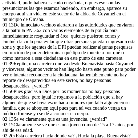
actividad, pudo haberse sacado engañada, o pues eso son las
presunciones las que estamos haciendo, sin embargo, aparece su
cuerpo aquí sin vida en este sector de la aldea de Cuyamel en el
municipio de Omaha.
01:13
De inmediato vecinos alertaron a las autoridades que enviaron
a la patrulla PN-362 con varios elementos de la policía para
inmediatamente resguardar el área, quienes pusieron conos y
también la cinta para evitar que otras personas puedan ingresar a esta
zona y que los agentes de la DPI puedan realizar algunas pesquisas
en función de poder determinar qué tipo de muerte o por qué o
cómo mataron a esta ciudadana en este punto de esta carretera.
01:39
Repito, una carretera que va desde Buenavista hasta Cuyamel
y viceversa, algunos vecinos han llegado hasta este punto para poder
ver o intentar reconocer a la ciudadana, lamentablemente no hay
reporte de desaparecidos en este sector, no hay personas
desaparecidas, ¿verdad?
01:56
Pues gracias a Dios por los momentos no hay personas
desaparecidas, pero igual le rogamos a la población que si hay
alguien de que se haya escuchado rumores que falta alguien en su
familia, que se aboquen aquí pues para tal vez cuando venga un
médico forense ya se dé a conocer el cuerpo.
02:13
Se ve claramente que es una jovencita, ¿verdad?
02:15
Claramente se ve que es una joven como de 15 a 17 años, por
ahí de esa edad.
02:20
¿Esta carretera hacia dónde va? ¿Hacia la playa Buenavista?