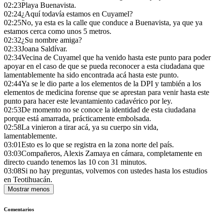
02:23
Playa Buenavista.
02:24
¿Aquí todavía estamos en Cuyamel?
02:25
No, ya esta es la calle que conduce a Buenavista, ya que ya
estamos cerca como unos 5 metros.
02:32
¿Su nombre amiga?
02:33
Joana Saldívar.
02:34
Vecina de Cuyamel que ha venido hasta este punto para poder
apoyar en el caso de que se pueda reconocer a esta ciudadana que
lamentablemente ha sido encontrada acá hasta este punto.
02:44
Ya se le dio parte a los elementos de la DPI y también a los
elementos de medicina forense que se aprestan para venir hasta este
punto para hacer este levantamiento cadavérico por ley.
02:53
De momento no se conoce la identidad de esta ciudadana
porque está amarrada, prácticamente embolsada.
02:58
La vinieron a tirar acá, ya su cuerpo sin vida,
lamentablemente.
03:01
Esto es lo que se registra en la zona norte del país.
03:03
Compañeros, Alexis Zamaya en cámara, completamente en
directo cuando tenemos las 10 con 31 minutos.
03:08
Si no hay preguntas, volvemos con ustedes hasta los estudios
en Teotihuacán.
Mostrar menos
Comentarios