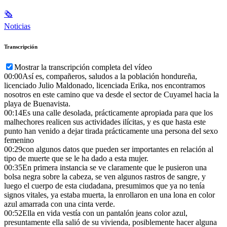
🗞
Noticias
Transcripción
Mostrar la transcripción completa del vídeo
00:00
Así es, compañeros, saludos a la población hondureña,
licenciado Julio Maldonado, licenciada Erika, nos encontramos
nosotros en este camino que va desde el sector de Cuyamel hacia la
playa de Buenavista.
00:14
Es una calle desolada, prácticamente apropiada para que los
malhechores realicen sus actividades ilícitas, y es que hasta este
punto han venido a dejar tirada prácticamente una persona del sexo
femenino
00:29
con algunos datos que pueden ser importantes en relación al
tipo de muerte que se le ha dado a esta mujer.
00:35
En primera instancia se ve claramente que le pusieron una
bolsa negra sobre la cabeza, se ven algunos rastros de sangre, y
luego el cuerpo de esta ciudadana, presumimos que ya no tenía
signos vitales, ya estaba muerta, la enrollaron en una lona en color
azul amarrada con una cinta verde.
00:52
Ella en vida vestía con un pantalón jeans color azul,
presuntamente ella salió de su vivienda, posiblemente hacer alguna