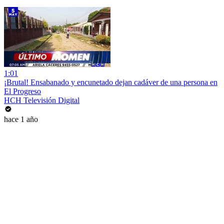
1:01
¡Brutal! Ensabanado y encunetado dejan cadáver de una persona en
El Progreso
HCH Televisión Digital
hace 1 año