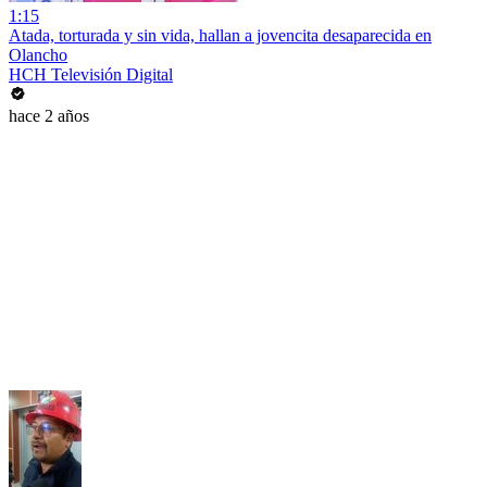
1:15
Atada, torturada y sin vida, hallan a jovencita desaparecida en
Olancho
HCH Televisión Digital
hace 2 años