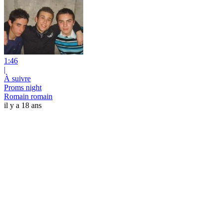
1:46
|
À suivre
Proms night
Romain romain
il y a 18 ans