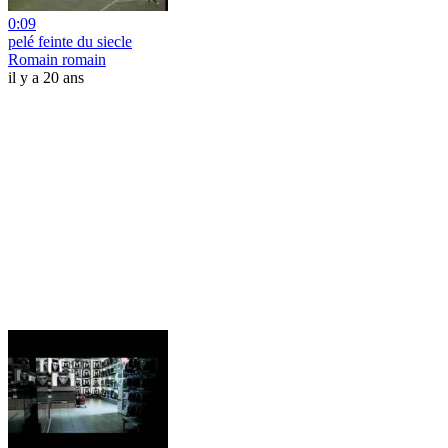
0:09
pelé feinte du siecle
Romain romain
il y a 20 ans