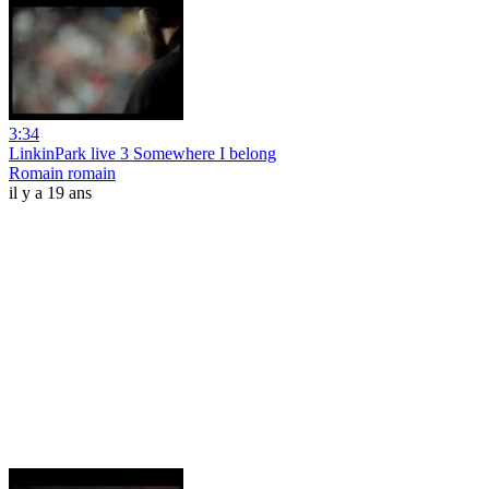
3:34
LinkinPark live 3 Somewhere I belong
Romain romain
il y a 19 ans