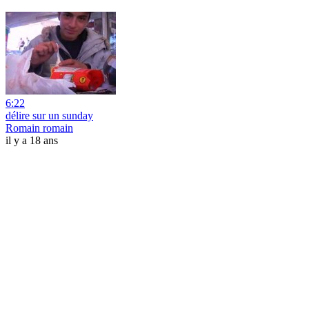
6:22
délire sur un sunday
Romain romain
il y a 18 ans