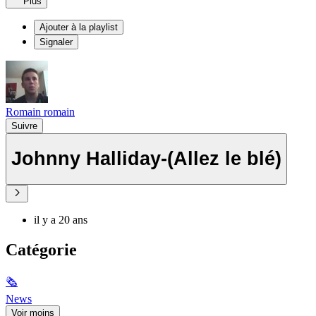
Plus
Ajouter à la playlist
Signaler
Romain romain
Suivre
Johnny Halliday-(Allez le blé)
il y a 20 ans
Catégorie
🗞
News
Voir moins