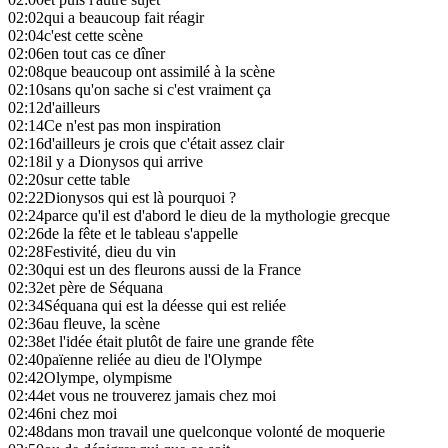
02:02
qui a beaucoup fait réagir
02:04
c'est cette scène
02:06
en tout cas ce dîner
02:08
que beaucoup ont assimilé à la scène
02:10
sans qu'on sache si c'est vraiment ça
02:12
d'ailleurs
02:14
Ce n'est pas mon inspiration
02:16
d'ailleurs je crois que c'était assez clair
02:18
il y a Dionysos qui arrive
02:20
sur cette table
02:22
Dionysos qui est là pourquoi ?
02:24
parce qu'il est d'abord le dieu de la mythologie grecque
02:26
de la fête et le tableau s'appelle
02:28
Festivité, dieu du vin
02:30
qui est un des fleurons aussi de la France
02:32
et père de Séquana
02:34
Séquana qui est la déesse qui est reliée
02:36
au fleuve, la scène
02:38
et l'idée était plutôt de faire une grande fête
02:40
païenne reliée au dieu de l'Olympe
02:42
Olympe, olympisme
02:44
et vous ne trouverez jamais chez moi
02:46
ni chez moi
02:48
dans mon travail une quelconque volonté de moquerie