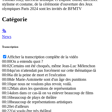
stylisme et costume, de la cérémonie d'ouverture des Jeux
olympiques Paris 2024 sont les invités de BFMTV
Catégorie
🗞
News
Transcription
Afficher la transcription complète de la vidéo
00:00
On a entendu quoi ?
00:02
Certains ont été choqués, même Jean-Luc Mélenchon
00:04
qu'on n'attendait pas forcément sur cette thématique-là
00:06
a dit la peine de mort et l'exécution
00:08
de Marie-Antoinette sont d'un âge des punitions
00:10
que nous ne voulons plus revoir, voilà.
00:12
Mais alors les questions de représentation
00:14
alors dans ce cas-là on va enlever beaucoup de films
00:16
beaucoup de plays de théâtre
00:18
beaucoup de représentations artistiques
00:20
et d'ailleurs
00:22
j'ai voulu être très théâtral