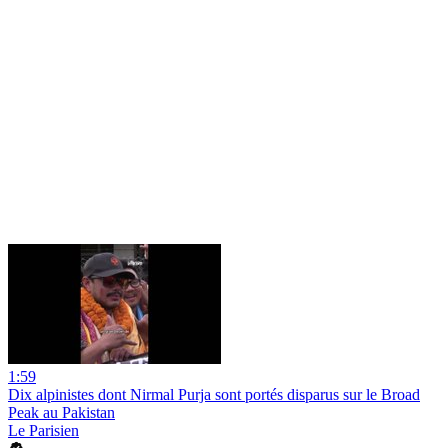
1:59
Dix alpinistes dont Nirmal Purja sont portés disparus sur le Broad
Peak au Pakistan
Le Parisien