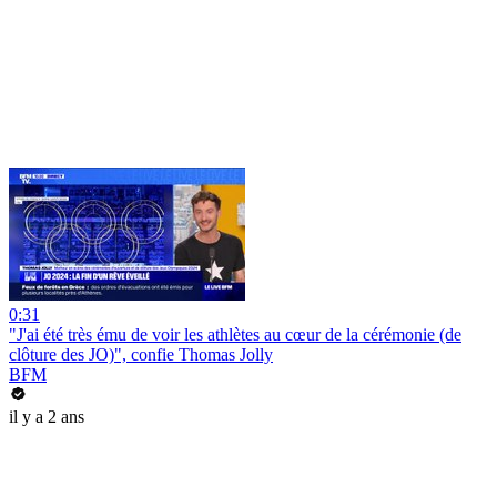
0:31
"J'ai été très ému de voir les athlètes au cœur de la cérémonie (de
clôture des JO)", confie Thomas Jolly
BFM
il y a 2 ans