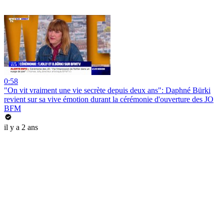
0:58
"On vit vraiment une vie secrète depuis deux ans": Daphné Bürki
revient sur sa vive émotion durant la cérémonie d'ouverture des JO
BFM
il y a 2 ans