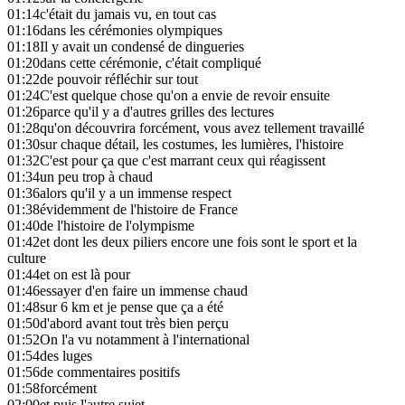
01:14
c'était du jamais vu, en tout cas
01:16
dans les cérémonies olympiques
01:18
Il y avait un condensé de dingueries
01:20
dans cette cérémonie, c'était compliqué
01:22
de pouvoir réfléchir sur tout
01:24
C'est quelque chose qu'on a envie de revoir ensuite
01:26
parce qu'il y a d'autres grilles des lectures
01:28
qu'on découvrira forcément, vous avez tellement travaillé
01:30
sur chaque détail, les costumes, les lumières, l'histoire
01:32
C'est pour ça que c'est marrant ceux qui réagissent
01:34
un peu trop à chaud
01:36
alors qu'il y a un immense respect
01:38
évidemment de l'histoire de France
01:40
de l'histoire de l'olympisme
01:42
et dont les deux piliers encore une fois sont le sport et la
culture
01:44
et on est là pour
01:46
essayer d'en faire un immense chaud
01:48
sur 6 km et je pense que ça a été
01:50
d'abord avant tout très bien perçu
01:52
On l'a vu notamment à l'international
01:54
des luges
01:56
de commentaires positifs
01:58
forcément
02:00
et puis l'autre sujet