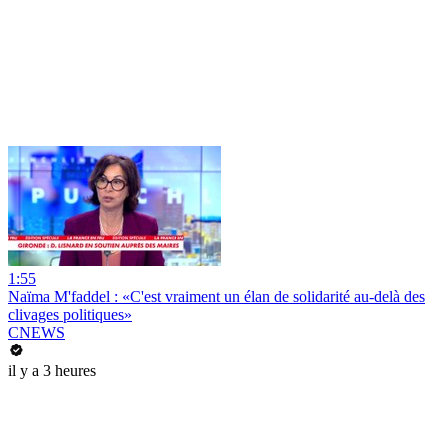
1:55
Naïma M'faddel : «C'est vraiment un élan de solidarité au-delà des
clivages politiques»
CNEWS
il y a 3 heures