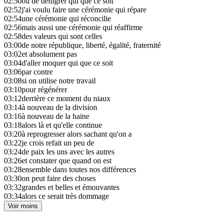
02:50
ou de dénigrer qui que ce soit
02:52
j'ai voulu faire une cérémonie qui répare
02:54
une cérémonie qui réconcilie
02:56
mais aussi une cérémonie qui réaffirme
02:58
des valeurs qui sont celles
03:00
de notre république, liberté, égalité, fraternité
03:02
et absolument pas
03:04
d'aller moquer qui que ce soit
03:06
par contre
03:08
si on utilise notre travail
03:10
pour régénérer
03:12
derrière ce moment du niaux
03:14
à nouveau de la division
03:16
à nouveau de la haine
03:18
alors là et qu'elle continue
03:20
à reprogresser alors sachant qu'on a
03:22
je crois refait un peu de
03:24
de paix les uns avec les autres
03:26
et constater que quand on est
03:28
ensemble dans toutes nos différences
03:30
on peut faire des choses
03:32
grandes et belles et émouvantes
03:34
alors ce serait très dommage
Voir moins