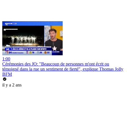
1:00
Cérémonies des JO: "Beaucoup de personnes m'ont écrit ou
témoigné dans la rue un sentiment de fierté", explique Thomas Jolly
BFM
il y a 2 ans