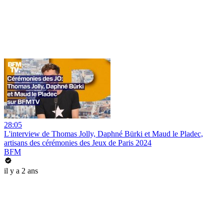
28:05
L'interview de Thomas Jolly, Daphné Bürki et Maud le Pladec,
artisans des cérémonies des Jeux de Paris 2024
BFM
il y a 2 ans