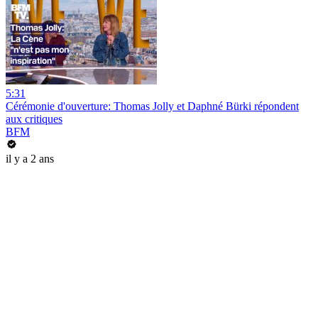
5:31
Cérémonie d'ouverture: Thomas Jolly et Daphné Bürki répondent
aux critiques
BFM
il y a 2 ans