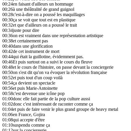
00:24
en faisant d'ailleurs un hommage
00:26
à une théâtralité de grand guignol
00:28
c'est-à-dire on a poussé les maquillages
00:30
ça se voit que tout est en plastique
00:32
et que d'ailleurs on a poussé le trait
00:34
juste pour dire
00:36
on est vraiment dans une représentation artistique
00:38
et certainement pas
00:40
dans une glorification
00:42
de cet instrument de mort
00:44
qui était la guillotine, évidemment pas.
00:46
Et puis surtout on a suivi le cours du fleuve
00:48
et le cours de l'histoire, on passe devant la conciergerie
00:50
on s'est dit qu'on va évoquer la révolution française
00:52
et puis tout d'un coup voilà
00:54
ça devient un spectacle
00:56
et puis Marie-Antoinette
00:58
c'est devenue une icône pop
01:00
donc elle fait partie de la pop culture aussi
01:02
donc c'est intéressant de raconter comme ça
01:04
et puis de faire venir le plus grand groupe de heavy metal
01:06
en France, Gojira
01:08
qui accepte d'être
01:10
suspendu comme ça
01:12
sur la conciergerie